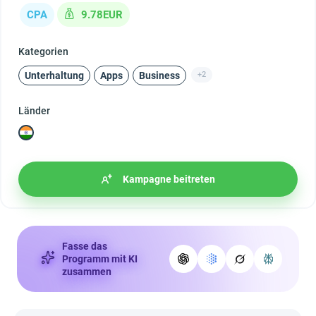
CPA
9.78EUR
Kategorien
Unterhaltung
Apps
Business
+2
Länder
Kampagne beitreten
Fasse das
Programm mit KI
zusammen