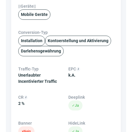
||Geräte||
Mobile Geräte
Conversion-Typ
Installation
Kontoerstellung und Aktivierung
Darlehensgewährung
Traffic-Typ
EPC
Unerlaubter
k.A.
Incentivierter Traffic
CR
Deeplink
2 %
✓
Ja
Banner
HideLink
×
Nein
✓
Ja