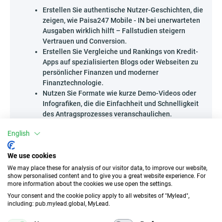
Erstellen Sie authentische Nutzer-Geschichten, die
zeigen, wie Paisa247 Mobile - IN bei unerwarteten
Ausgaben wirklich hilft – Fallstudien steigern
Vertrauen und Conversion.
Erstellen Sie Vergleiche und Rankings von Kredit-
Apps auf spezialisierten Blogs oder Webseiten zu
persönlicher Finanzen und moderner
Finanztechnologie.
Nutzen Sie Formate wie kurze Demo-Videos oder
Infografiken, die die Einfachheit und Schnelligkeit
des Antragsprozesses veranschaulichen.
Öffnen Sie sich für neue Ideen und gestalten Sie Inhalte, die
English
Ihre Zielgruppe davon überzeugen, dass schnelle
Finanzierung buchstäblich zum Greifen nah ist!
We use cookies
Wer kann Paisa247 Mobile - IN bewerben?
We may place these for analysis of our visitor data, to improve our website,
show personalised content and to give you a great website experience. For
Das Programm richtet sich an alle, die direkten Zugang zu
more information about the cookies we use open the settings.
Zielgruppen haben, die nach mobilen Lösungen im Bereich
Your consent and the cookie policy apply to all websites of "Mylead",
kurz- und mittelfristiger Kredite suchen.
including: pub.mylead.global, MyLead.
Veranstalter von Finanztreffen und Webinaren zum