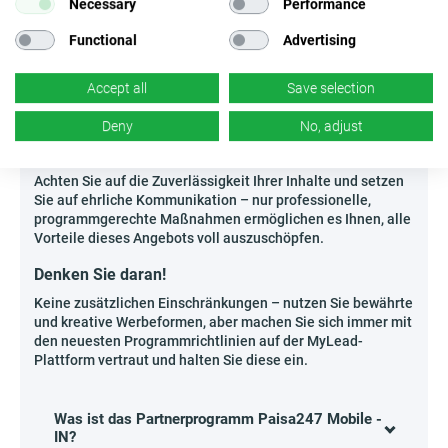
Necessary
Performance
praktischen Haushaltsmanagement.
Ersteller von Vergleichsportalen für mobile Apps
Functional
Advertising
und Fintech-Lösungen für den indischen Markt.
Autoren von Newslettern zu schnellen
Finanzlösungen für Studenten und junge
Accept all
Save selection
Erwachsene.
Deny
No, adjust
Betreiber von Nischen-Podcasts über digitale
Finanzen und technologische Trends in Indien.
Achten Sie auf die Zuverlässigkeit Ihrer Inhalte und setzen
Sie auf ehrliche Kommunikation – nur professionelle,
programmgerechte Maßnahmen ermöglichen es Ihnen, alle
Vorteile dieses Angebots voll auszuschöpfen.
Denken Sie daran!
Keine zusätzlichen Einschränkungen – nutzen Sie bewährte
und kreative Werbeformen, aber machen Sie sich immer mit
den neuesten Programmrichtlinien auf der MyLead-
Plattform vertraut und halten Sie diese ein.
Was ist das Partnerprogramm Paisa247 Mobile -
IN?