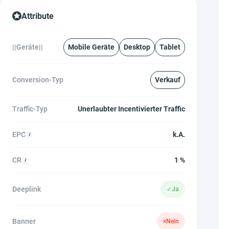
Attribute
||Geräte||
Mobile Geräte
Desktop
Tablet
Conversion-Typ
Verkauf
Traffic-Typ
Unerlaubter Incentivierter Traffic
EPC
k.A.
CR
1 %
Deeplink
✓
Ja
Banner
×
Nein