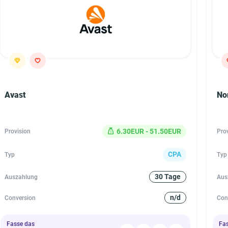
Avast
No
6.30EUR - 51.50EUR
Provision
Pro
CPA
Typ
Typ
30 Tage
Auszahlung
Aus
n/d
Conversion
Con
Fasse das
Fa