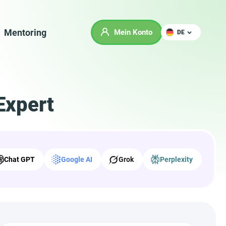
Mentoring
Mein Konto
DE
Expert
Chat GPT
Google AI
Grok
Perplexity