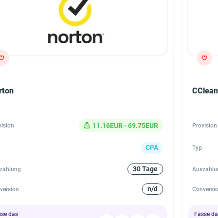
rton
CClean
11.16EUR - 69.75EUR
vision
Provision
CPA
Typ
30 Tage
zahlung
Auszahlu
n/d
version
Conversi
sse das
Fasse da