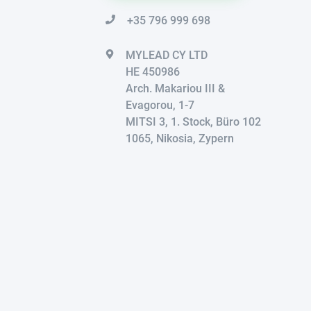
+35 796 999 698
MYLEAD CY LTD
HE 450986
Arch. Makariou III &
Evagorou, 1-7
MITSI 3, 1. Stock, Büro 102
1065, Nikosia, Zypern