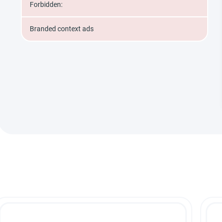
Forbidden:
Branded context ads