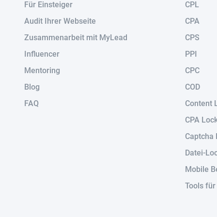
Für Einsteiger
CPL
Audit Ihrer Webseite
CPA
Zusammenarbeit mit MyLead
CPS
Influencer
PPI
Mentoring
CPC
Blog
COD
FAQ
Content 
CPA Loc
Captcha 
Datei-Lo
Mobile B
Tools fü