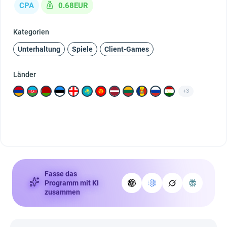
CPA
0.68EUR
Kategorien
Unterhaltung
Spiele
Client-Games
Länder
+3
Fasse das
Programm mit KI
zusammen