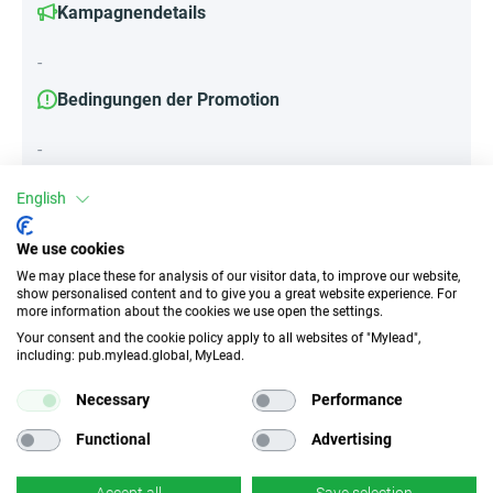
Kampagnendetails
-
Bedingungen der Promotion
-
English
Attribute
We use cookies
We may place these for analysis of our visitor data, to improve our website,
||Geräte||
show personalised content and to give you a great website experience. For
more information about the cookies we use open the settings.
Desktop
Your consent and the cookie policy apply to all websites of "Mylead",
including: pub.mylead.global, MyLead.
Traffic-Typ
EPC
Necessary
Performance
Unerlaubter
k.A.
Incentivierter Traffic
Functional
Advertising
CR
Deeplink
Accept all
Save selection