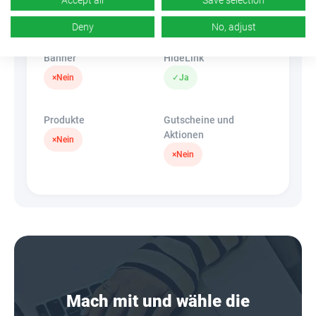
k.A.
×
Nein
Deny
No, adjust
Banner
HideLink
×
Nein
✓
Ja
Produkte
Gutscheine und
Aktionen
×
Nein
×
Nein
Mach mit und wähle die