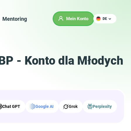
Mentoring
Mein Konto
DE
BP - Konto dla Młodych
Chat GPT
Google AI
Grok
Perplexity