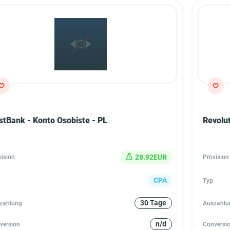
stBank - Konto Osobiste - PL
Revolut
28.92EUR
vision
Provision
CPA
Typ
30 Tage
zahlung
Auszahlu
n/d
version
Conversi