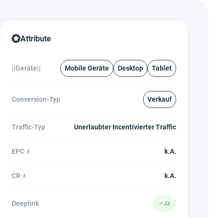
Attribute
||Geräte||
Mobile Geräte
Desktop
Tablet
Conversion-Typ
Verkauf
Traffic-Typ
Unerlaubter Incentivierter Traffic
EPC
k.A.
CR
k.A.
Deeplink
✓
Ja