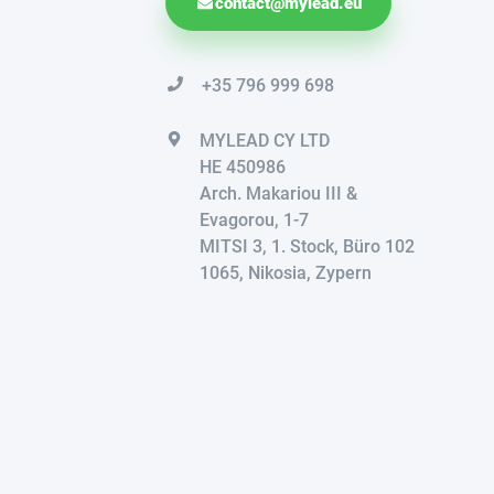
contact@mylead.eu
+35 796 999 698
MYLEAD CY LTD
HE 450986
Arch. Makariou III &
Evagorou, 1-7
MITSI 3, 1. Stock, Büro 102
1065, Nikosia, Zypern