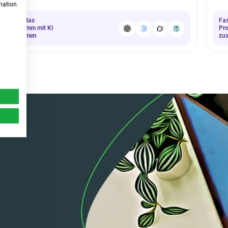
rmation
Fasse das
Fa
Programm mit KI
Pr
zusammen
zu