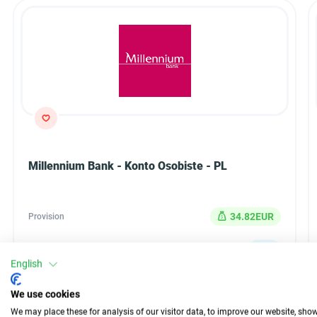
Millennium Bank - Konto Osobiste - PL
34.82EUR
Provision
CPA
Typ
English
30 Tage
Auszahlung
We use cookies
n/d
Conversion
We may place these for analysis of our visitor data, to improve our website, sho