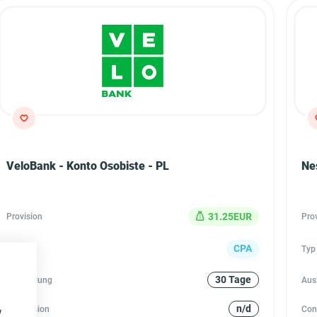
VeloBank - Konto Osobiste - PL
Ne
31.25EUR
Provision
Pro
CPA
Typ
Typ
30 Tage
Auszahlung
Aus
n/d
Conversion
Con
w