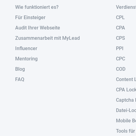
Wie funktioniert es?
Verdiens
Für Einsteiger
CPL
Audit Ihrer Webseite
CPA
Zusammenarbeit mit MyLead
CPS
Influencer
PPI
Mentoring
CPC
Blog
COD
FAQ
Content 
CPA Loc
Captcha 
Datei-Lo
Mobile B
Tools fü