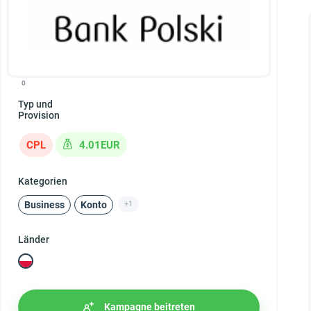
0
Typ und
Provision
CPL
4.01EUR
Kategorien
Business
Konto
+1
Länder
Kampagne beitreten