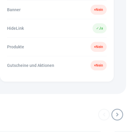
Banner
×
Nein
HideLink
✓
Ja
Produkte
×
Nein
Gutscheine und Aktionen
×
Nein