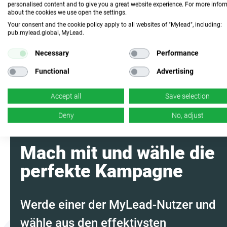
personalised content and to give you a great website experience. For more info
about the cookies we use open the settings.
Fasse das
Your consent and the cookie policy apply to all websites of "Mylead", including:
Programm mit KI
pub.mylead.global, MyLead.
zusammen
Necessary
Performance
Functional
Advertising
Accept all
Save selection
Deny
No, adjust
Mach mit und wähle die
perfekte Kampagne
Werde einer der MyLead-Nutzer und
wähle aus den effektivsten