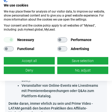
ein regelmäßiges Einkommen – starte deine Kampagne
We use cookies
jetzt und nutze das wachsende Interesse am Streaming!
We may place these for analysis of our visitor data, to improve our website,
Wer kann Prime Video - LATAM bewerben?
show personalised content and to give you a great website experience. For
more information about the cookies we use open the settings.
Das Programm richtet sich an alle, die Communities rund
Your consent and the cookie policy apply to all websites of "Mylead",
um das Thema Kino, Serien und allgemein VOD-
including: pub.mylead.global, MyLead.
Entertainment aufbauen – insbesondere, wenn ihre
Zielgruppe aus Ländern Lateinamerikas stammt.
Necessary
Performance
Autoren von Film-Newslettern, die Abonnenten
Functional
Advertising
über Neuheiten und Premieren-Einladungen
informieren.
Ersteller von Popkultur-Podcasts und Serien-
Accept all
Save selection
Reviewer, die sich an das LATAM-Publikum richten.
Administratoren von Internetforen für Fans
Deny
No, adjust
thematischer Genres (Thriller, Sci-Fi, Animation
usw.).
Veranstalter von Online-Events wie Livestreams
mit Premierenbesprechungen oder Q&As zum
Plattform-Katalog.
Denke daran, immer ehrlich zu sein und Prime Video -
LATAM gemäß den besten Praktiken des Affiliate-