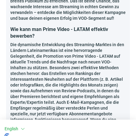
breites Publikum zu erreichen. Das ist deine Chance, das
wachsende Interesse am Streaming in echten Gewinn zu
verwandeln – entdecke die Möglichkeiten dieser Kampagne
und baue deinen eigenen Erfolg im VOD-Segment auf!
Wie kann man Prime Video - LATAM effektiv
bewerben?
Die dynamische Entwicklung des Streaming-Marktes in den
Ländern Lateinamerikas ist eine hervorragende
Gelegenheit, die Promotion von Prime Video - LATAM auf
aktuelle Trends und die Nachfrage nach neuen VOD-
Inhalten zu stützen. Besonders zwei effektive Methoden
stechen hervor: das Erstellen von Rankings der
interessantesten Neuheiten auf der Plattform (z. B. Artikel
oder Infografiken, die die Highlights des Monats zeigen)
sowie das Aufnehmen von Review-Podcasts, in denen du
über Premieren berichtest und eigene Empfehlungen als
Experte/Expertin teilst. Auch E-Mail-Kampagnen, die die
Empfänger regelmäßig über versteckte Perlen und
spezielle, nur jetzt verfügbare Abonnementangebote
informieren, funktionieren hervorragend. Wenn du eine
eigene Community rund um das Thema Film aufbaust,
English
gewinnst du ein engagiertes Publikum und die Chance auf