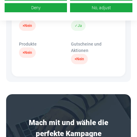
Deny
No, adjust
Banner
HideLink
×
Nein
✓
Ja
Produkte
Gutscheine und
Aktionen
×
Nein
×
Nein
Mach mit und wähle die
perfekte Kampagne