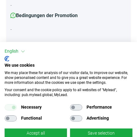
-
Bedingungen der Promotion
-
English
Attribute
We use cookies
||Geräte||
We may place these for analysis of our visitor data, to improve our website,
Unbestimmt
Mobile Geräte
Desktop
show personalised content and to give you a great website experience. For
more information about the cookies we use open the settings.
Tablet
Your consent and the cookie policy apply to all websites of "Mylead",
including: pub.mylead.global, MyLead.
Traffic-Typ
EPC
Necessary
Performance
Incentivierter Traffic
k.A.
Functional
Advertising
CR
Deeplink
Accept all
Save selection
k.A.
×
Nein