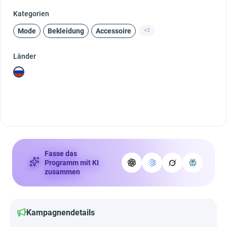
Kategorien
Mode
Bekleidung
Accessoire
+2
Länder
Fasse das
Programm mit KI
zusammen
Kampagnendetails