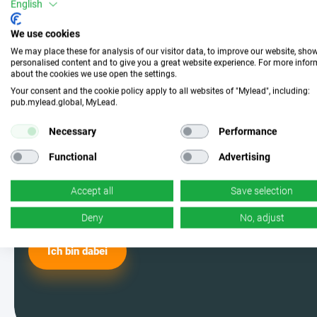
Mach mit und wähle die
English
perfekte Kampagne
We use cookies
We may place these for analysis of our visitor data, to improve our website, sho
personalised content and to give you a great website experience. For more info
about the cookies we use open the settings.
Werde einer der MyLead-Nutzer und
Your consent and the cookie policy apply to all websites of "Mylead", including:
pub.mylead.global, MyLead.
wähle aus den effektivsten
Kampagnen. Ja, du hast richtig
Necessary
Performance
gelesen – wir haben jede Menge
Functional
Advertising
davon.
Accept all
Save selection
Deny
No, adjust
Ich bin dabei