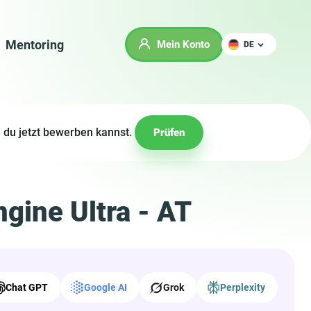
Mentoring
Mein Konto
DE
 du jetzt bewerben kannst.
Prüfen
gine Ultra - AT
Chat GPT
Google AI
Grok
Perplexity