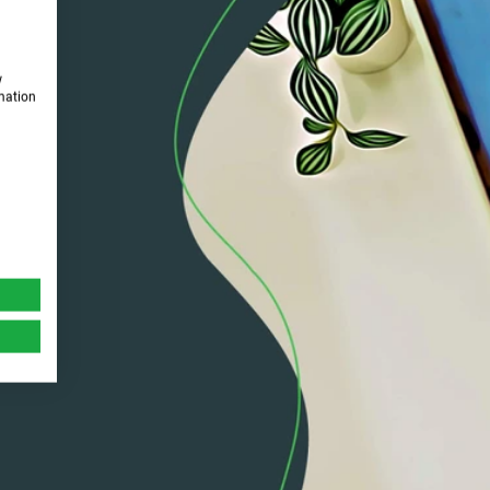
w
rmation