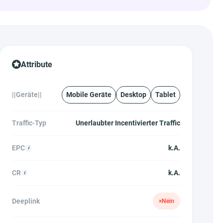
Attribute
||Geräte||
Mobile Geräte
Desktop
Tablet
Traffic-Typ
Unerlaubter Incentivierter Traffic
EPC
k.A.
CR
k.A.
Deeplink
×
Nein