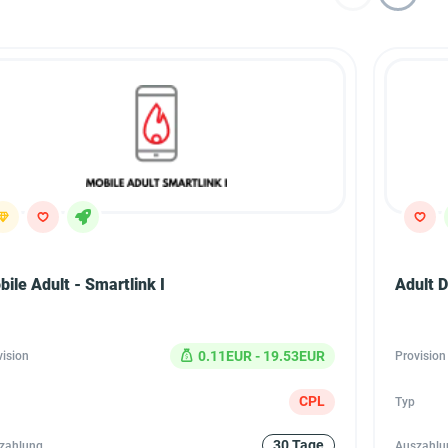
ile Adult - Smartlink I
Adult D
0.11EUR - 19.53EUR
vision
Provision
CPL
Typ
30 Tage
zahlung
Auszahlu