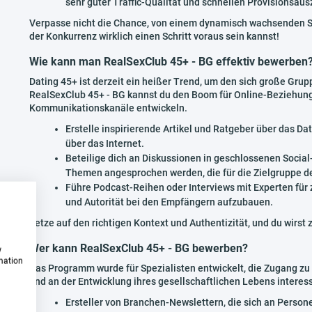
sehr guter Traffic-Qualität und schnellen Provisionsaus
Verpasse nicht die Chance, von einem dynamisch wachsenden Se
der Konkurrenz wirklich einen Schritt voraus sein kannst!
Wie kann man RealSexClub 45+ - BG effektiv bewerben
Dating 45+ ist derzeit ein heißer Trend, um den sich große Gru
RealSexClub 45+ - BG kannst du den Boom für Online-Beziehung
Kommunikationskanäle entwickeln.
Erstelle inspirierende Artikel und Ratgeber über das D
über das Internet.
Beteilige dich an Diskussionen in geschlossenen Socia
Themen angesprochen werden, die für die Zielgruppe d
Führe Podcast-Reihen oder Interviews mit Experten fü
und Autorität bei den Empfängern aufzubauen.
Setze auf den richtigen Kontext und Authentizität, und du wirst
Wer kann RealSexClub 45+ - BG bewerben?
w
rmation
Das Programm wurde für Spezialisten entwickelt, die Zugang zu
und an der Entwicklung ihres gesellschaftlichen Lebens interess
Ersteller von Branchen-Newslettern, die sich an Persone