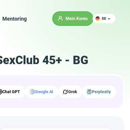
Mentoring
Mein Konto
DE
SexClub 45+ - BG
Chat GPT
Google AI
Grok
Perplexity