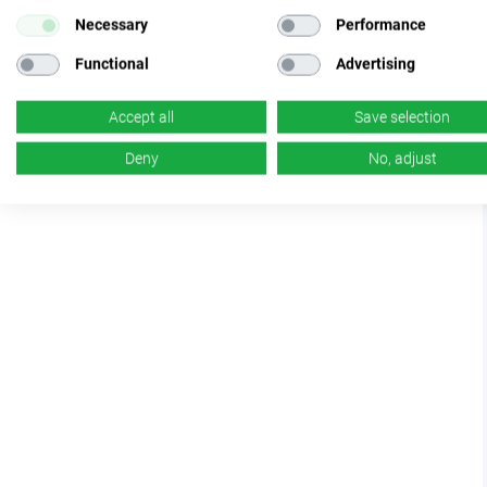
Necessary
Performance
Functional
Advertising
Accept all
Save selection
Deny
No, adjust