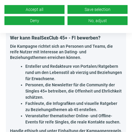
45+ - FI als Ort für neue Bekanntschaften
präsentierst.
Accept all
Save selection
Gehe neue Wege – kreative und auf die Nische
Deny
No, adjust
zugeschnittene Aktionen können sich in hohen Affiliate-
Vergütungen auszahlen!
Wer kann RealSexClub 45+ - FI bewerben?
Die Kampagne richtet sich an Personen und Teams, die
reife Nutzer mit Interesse an Dating- und
Beziehungsthemen erreichen können.
Ersteller und Redakteure von Portalen/Ratgebern
rund um den Lebensstil ab vierzig und Beziehungen
für Erwachsene.
Personen, die Newsletter für die Community der
Singles 45+ betreiben, die Offenheit und Ehrlichkeit
schätzen.
Fachleute, die Infografiken und visuelle Ratgeber
zu Beziehungsthemen ab 45 erstellen.
Veranstalter thematischer Online- und Offline-
Events für reife Singles, die reale Kontakte suchen.
Handle ethisch und unter Einhaltung der Kampagnenregeln,