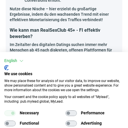
Conversions erhöht.
Nutze diese Nische – hier erzielst du großartige
Ergebnisse, indem du den wachsenden Trend mit einer
effektiven Monetarisierung des Traffics verbindest!
Wie kann man RealSexClub 45+ - FI effektiv
bewerben?
Im Zeitalter des digitalen Datings suchen immer mehr
Menschen ab 45 nach diskreten, offenen Plattformen für
neue Erfahrungen. Jetzt ist der perfekte Zeitpunkt, das
English
Potenzial einer Kampagne zu nutzen, die genau auf die
Bedürfnisse dieser Zielgruppe zugeschnitten ist.
We use cookies
Das Erstellen thematischer, eigener Podcasts oder
Audiofolgen zum Thema Dating im reifen Alter, mit
We may place these for analysis of our visitor data, to improve our website,
show personalised content and to give you a great website experience. For
natürlicher Integration des Angebots.
more information about the cookies we use open the settings.
Veröffentlichung von Ratgebern und Übersichten
Your consent and the cookie policy apply to all websites of "Mylead",
auf Blogs oder Portalen, die sich an erwachsene
including: pub.mylead.global, MyLead.
Nutzer richten, z.B. Moderne Dates 45+ – ohne
Tabus.
Necessary
Performance
Organisation von Webinaren oder Online-Treffen
mit Beziehungsexperten, bei denen du RealSexClub
Functional
Advertising