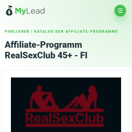
PUBLISHER
/
KATALOG DER AFFILIATE-PROGRAMME
Affiliate-Programm
RealSexClub 45+ - FI