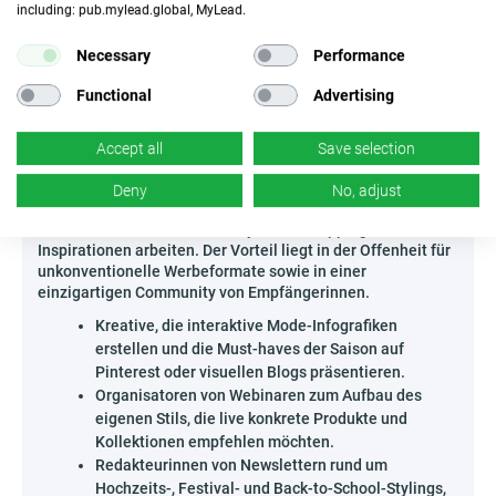
including: pub.mylead.global, MyLead.
bereit ist – leite deine Leser direkt zum Angebot
von Red Dress - US weiter.
Necessary
Performance
Erschaffe deinen eigenen Modebereich und verwandle
Inspirationen durch die Zusammenarbeit mit Red Dress - US
Functional
Advertising
in echten Gewinn!
Accept all
Save selection
Wer kann Red Dress - US bewerben?
Das Programm Red Dress - US ist eine großartige
Deny
No, adjust
Gelegenheit für alle Kreativen und Spezialisten, die an der
Schnittstelle von Mode, Lifestyle und Shopping-
Inspirationen arbeiten. Der Vorteil liegt in der Offenheit für
unkonventionelle Werbeformate sowie in einer
einzigartigen Community von Empfängerinnen.
Kreative, die interaktive Mode-Infografiken
erstellen und die Must-haves der Saison auf
Pinterest oder visuellen Blogs präsentieren.
Organisatoren von Webinaren zum Aufbau des
eigenen Stils, die live konkrete Produkte und
Kollektionen empfehlen möchten.
Redakteurinnen von Newslettern rund um
Hochzeits-, Festival- und Back-to-School-Stylings,