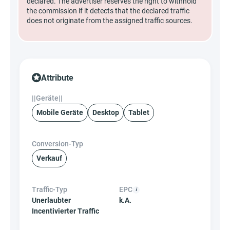
declared. The advertiser reserves the right to withhold
the commission if it detects that the declared traffic
does not originate from the assigned traffic sources.
Attribute
||Geräte||
Mobile Geräte
Desktop
Tablet
Conversion-Typ
Verkauf
Traffic-Typ
EPC
Unerlaubter
k.A.
Incentivierter Traffic