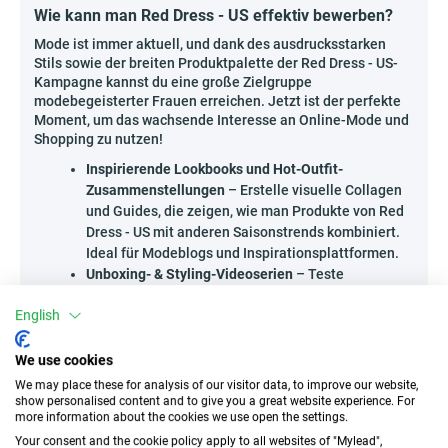
Wie kann man Red Dress - US effektiv bewerben?
Mode ist immer aktuell, und dank des ausdrucksstarken
Stils sowie der breiten Produktpalette der Red Dress - US-
Kampagne kannst du eine große Zielgruppe
modebegeisterter Frauen erreichen. Jetzt ist der perfekte
Moment, um das wachsende Interesse an Online-Mode und
Shopping zu nutzen!
Inspirierende Lookbooks und Hot-Outfit-
Zusammenstellungen
– Erstelle visuelle Collagen
und Guides, die zeigen, wie man Produkte von Red
Dress - US mit anderen Saisonstrends kombiniert.
Ideal für Modeblogs und Inspirationsplattformen.
Unboxing- & Styling-Videoserien
– Teste
ausgewählte Produkte auf deinem eigenen
English
YouTube-Kanal oder in Instagram Stories, zeige
echte Eindrücke und empfehle deinen Zuschauern
den Einkauf.
We use cookies
Thematische Einkaufsführer und Styling-Tipps
–
We may place these for analysis of our visitor data, to improve our website,
Veröffentliche Expertenartikel mit Tipps, wie man
show personalised content and to give you a great website experience. For
more information about the cookies we use open the settings.
eine Capsule Wardrobe erstellt oder für eine
Hochzeit, ein Festival oder die Feiertagssaison
Your consent and the cookie policy apply to all websites of "Mylead",