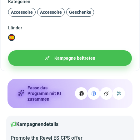
Kategorien
Accessoire
Accessoire
Geschenke
Länder
Kampagne beitreten
Fasse das
Programm mit KI
zusammen
Kampagnendetails
Promote the Revel ES CPS offer