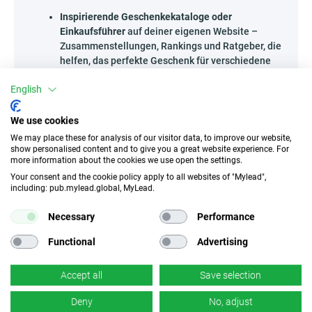
Inspirierende Geschenkekataloge oder
Einkaufsführer
auf deiner eigenen Website –
Zusammenstellungen, Rankings und Ratgeber, die
helfen, das perfekte Geschenk für verschiedene
Anlässe auszuwählen.
English
Rezensionen in Form von Videos oder kurzen Reels
,
die Unboxing und praktische Anwendungen der
Accessoires zeigen.
We use cookies
Kreative Life-Hack-Posts
: zeigen, wie man
We may place these for analysis of our visitor data, to improve our website,
Produkte aus dem Revel - ES-Angebot auf
show personalised content and to give you a great website experience. For
more information about the cookies we use open the settings.
ungewöhnliche Weise nutzt, veröffentlicht auf
Your consent and the cookie policy apply to all websites of "Mylead",
Nischenblogs oder thematischen Mikroportalen.
including: pub.mylead.global, MyLead.
Überrasche deine Community mit einzigartigen
Geschenkideen und nutze das Potenzial von
Necessary
Performance
ansprechenden Inhalten, damit deine Promotion echte
Ergebnisse bringt!
Functional
Advertising
Wer kann Revel - ES bewerben?
Accept all
Save selection
Dieses Programm öffnet Türen für alle, die kreativ
innovative Accessoires und einzigartige Geschenke
Deny
No, adjust
empfehlen können. Es ist die perfekte Lösung für