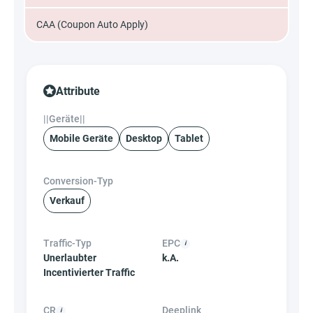
CAA (Coupon Auto Apply)
Attribute
||Geräte||
Mobile Geräte
Desktop
Tablet
Conversion-Typ
Verkauf
Traffic-Typ
EPC
Unerlaubter
k.A.
Incentivierter Traffic
CR
Deeplink