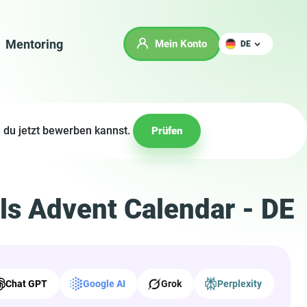
Mentoring
Mein Konto
DE
 du jetzt bewerben kannst.
Prüfen
ls Advent Calendar - DE
Chat GPT
Google AI
Grok
Perplexity