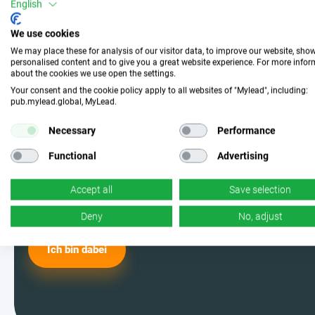
Mach mit und wähle die
English
perfekte Kampagne
We use cookies
We may place these for analysis of our visitor data, to improve our website, sho
personalised content and to give you a great website experience. For more info
about the cookies we use open the settings.
Werde einer der MyLead-Nutzer und
Your consent and the cookie policy apply to all websites of "Mylead", including:
pub.mylead.global, MyLead.
wähle aus den effektivsten
Kampagnen. Ja, du hast richtig
Necessary
Performance
gelesen – wir haben jede Menge
Functional
Advertising
davon.
Accept all
Save selection
Deny
No, adjust
Ich bin dabei