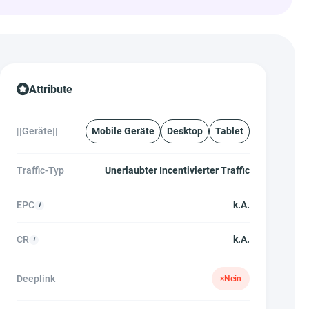
Attribute
||Geräte||
Mobile Geräte
Desktop
Tablet
Traffic-Typ
Unerlaubter Incentivierter Traffic
EPC
k.A.
CR
k.A.
Deeplink
×
Nein