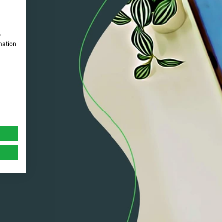
w
rmation