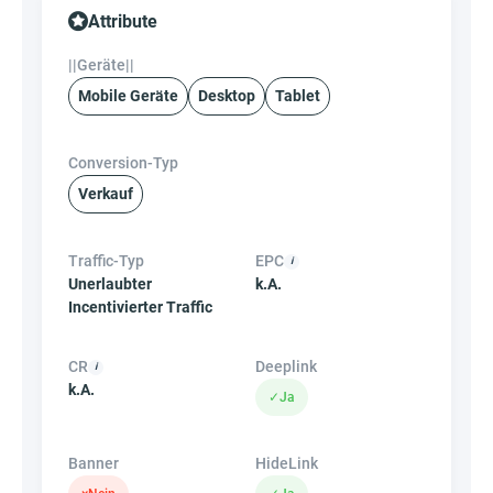
Attribute
||Geräte||
Mobile Geräte
Desktop
Tablet
Conversion-Typ
Verkauf
Traffic-Typ
EPC
Unerlaubter
k.A.
Incentivierter Traffic
CR
Deeplink
k.A.
✓
Ja
Banner
HideLink