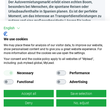
Der Autovermietungsmarkt erlebt einen echten Boom,
besonders bei Menschen, die spontane Reisen oder
Urlaubsaufenthalte in Spanien planen. Es ist der perfekte
Moment, um das Interesse an Transportdienstleistungen zu
nutzen und eine maßgeschneiderte Lösung für jeden
Reisenden anzubieten.
English
Erstelle Vergleiche verschiedener
Transportoptionen in Form von attraktiven
We use cookies
Infografiken wie Flugzeug vs. Auto vs. Bahn und
We may place these for analysis of our visitor data, to improve our website,
zeige die Vorteile individueller Mobilität.
show personalised content and to give you a great website experience. For
Nimm Podcasts und Audio-Inhalte für Reise-
more information about the cookies we use open the settings.
Communitys auf, in denen du bequeme und
Your consent and the cookie policy apply to all websites of "Mylead",
including: pub.mylead.global, MyLead.
vorteilhafte Autoreservierungen empfiehlst.
Organisiere Webinare und Live-Treffen, bei denen
Necessary
Performance
du Tipps gibst, wie man günstig und bequem durch
Spanien reist, und dabei das Angebot von SalasVip
Functional
Advertising
- ES integrierst.
Lass dich vom dynamischen Reisestil inspirieren und
Accept all
Save selection
erstelle deine eigene Kampagne, die Nutzer davon
überzeugt, dass bequemer Transport zum Greifen nah ist!
Deny
No, adjust
Wer kann SalasVip - ES bewerben?