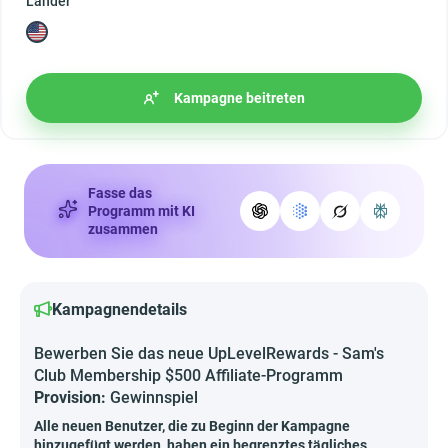
Länder
Kampagne beitreten
Fasse das
Programm mit KI
zusammen
Kampagnendetails
Bewerben Sie das neue UpLevelRewards - Sam's
Club Membership $500 Affiliate-Programm
Provision:
Gewinnspiel
Alle neuen Benutzer, die zu Beginn der Kampagne
hinzugefügt werden, haben ein begrenztes tägliches