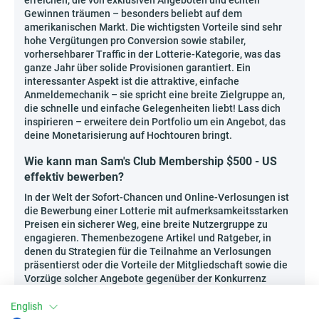
erreichen, die von exklusiven Angeboten und echten
Gewinnen träumen – besonders beliebt auf dem
amerikanischen Markt. Die wichtigsten Vorteile sind sehr
hohe Vergütungen pro Conversion sowie stabiler,
vorhersehbarer Traffic in der Lotterie-Kategorie, was das
ganze Jahr über solide Provisionen garantiert. Ein
interessanter Aspekt ist die attraktive, einfache
Anmeldemechanik – sie spricht eine breite Zielgruppe an,
die schnelle und einfache Gelegenheiten liebt! Lass dich
inspirieren – erweitere dein Portfolio um ein Angebot, das
deine Monetarisierung auf Hochtouren bringt.
Wie kann man Sam's Club Membership $500 - US
effektiv bewerben?
In der Welt der Sofort-Chancen und Online-Verlosungen ist
die Bewerbung einer Lotterie mit aufmerksamkeitsstarken
Preisen ein sicherer Weg, eine breite Nutzergruppe zu
engagieren. Themenbezogene Artikel und Ratgeber, in
denen du Strategien für die Teilnahme an Verlosungen
präsentierst oder die Vorteile der Mitgliedschaft sowie die
Vorzüge solcher Angebote gegenüber der Konkurrenz
erklärst, sind eine hervorragende Idee. Ebenfalls effektiv
sind Quiz-Seiten oder Landingpages, die zur Registrierung
English