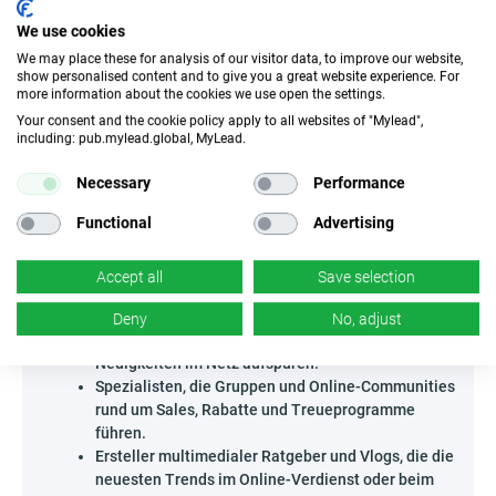
anregen – Kreativität und außergewöhnliche Formate
zählen hier doppelt. Es lohnt sich auch, eine Serie kurzer
We use cookies
Podcasts oder Infografiken zu erstellen, die potenzielle
We may place these for analysis of our visitor data, to improve our website,
Gewinne oder Erfolgschancen aufzeigen – Storytelling
show personalised content and to give you a great website experience. For
funktioniert immer hervorragend, um die Vorstellungskraft
more information about the cookies we use open the settings.
der Zielgruppe anzuregen. Tauche in Nischenformate ein
Your consent and the cookie policy apply to all websites of "Mylead",
und überhole die Konkurrenz mit kreativer Promotion dieser
including: pub.mylead.global, MyLead.
einzigartigen Kampagne!
Necessary
Performance
Wer kann Sam's Club Membership $500 - US
bewerben?
Functional
Advertising
Das Angebot richtet sich an Partner, die in der Lage sind,
Zielgruppen zu erreichen, die sich für Gewinnspiele,
Accept all
Save selection
Lotterien und exklusive Preise interessieren, insbesondere
auf dem US-Markt.
Deny
No, adjust
Newsletter-Autoren, die heiße Deals und
Neuigkeiten im Netz aufspüren.
Spezialisten, die Gruppen und Online-Communities
rund um Sales, Rabatte und Treueprogramme
führen.
Ersteller multimedialer Ratgeber und Vlogs, die die
neuesten Trends im Online-Verdienst oder beim