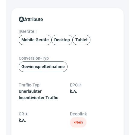
Attribute
||Geräte||
Mobile Geräte
Desktop
Tablet
Conversion-Typ
Gewinnspielteilnahme
Traffic-Typ
EPC
Unerlaubter
k.A.
Incentivierter Traffic
CR
Deeplink
k.A.
×
Nein