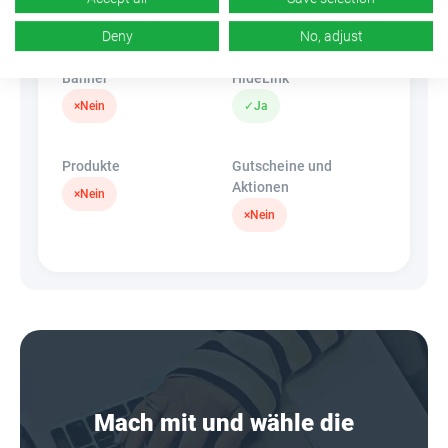
k.A.
×
Nein
Deny
No, adjust
Banner
HideLink
×
Nein
✓
Ja
Produkte
Gutscheine und
Aktionen
×
Nein
×
Nein
Mach mit und wähle die