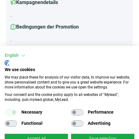
Kampagnendetails
-
Bedingungen der Promotion
-
English
Attribute
We use cookies
We may place these for analysis of our visitor data, to improve our website,
||Geräte||
show personalised content and to give you a great website experience. For
Mobile Geräte
Desktop
Tablet
more information about the cookies we use open the settings.
Your consent and the cookie policy apply to all websites of "Mylead",
including: pub.mylead.global, MyLead.
Traffic-Typ
EPC
Necessary
Performance
Unerlaubter
k.A.
Incentivierter Traffic
Functional
Advertising
CR
Deeplink
Accept all
Save selection