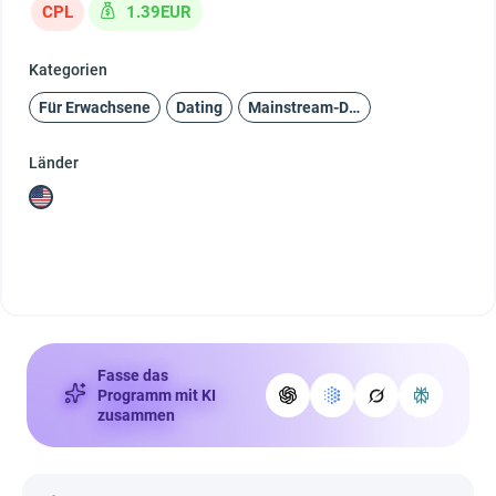
CPL
1.39EUR
Kategorien
Für Erwachsene
Dating
Mainstream-Dating
Länder
Fasse das
Programm mit KI
zusammen