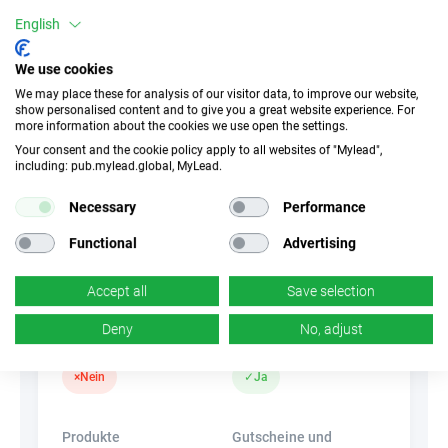
Mobile Geräte
Desktop
Tablet
English
We use cookies
Conversion-Typ
We may place these for analysis of our visitor data, to improve our website,
Verkauf
show personalised content and to give you a great website experience. For
more information about the cookies we use open the settings.
Your consent and the cookie policy apply to all websites of "Mylead",
Traffic-Typ
EPC
including: pub.mylead.global, MyLead.
Unerlaubter
0.17 EUR
Necessary
Performance
Incentivierter Traffic
Functional
Advertising
CR
Deeplink
3 %
×
Nein
Accept all
Save selection
Deny
No, adjust
Banner
HideLink
×
Nein
✓
Ja
Produkte
Gutscheine und