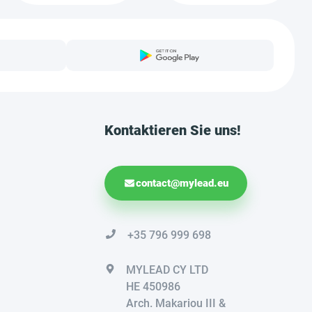
Kontaktieren Sie uns!
contact@mylead.eu
+35 796 999 698
MYLEAD CY LTD
HE 450986
Arch. Makariou III &