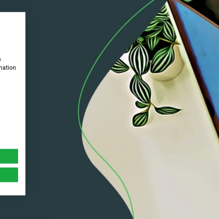
w
rmation