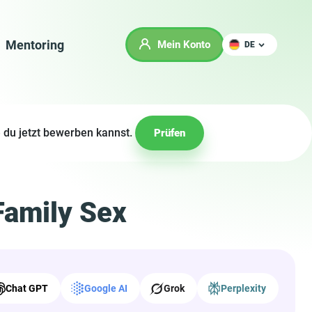
Mentoring
Mein Konto
DE
 du jetzt bewerben kannst.
Prüfen
Family Sex
Chat GPT
Google AI
Grok
Perplexity