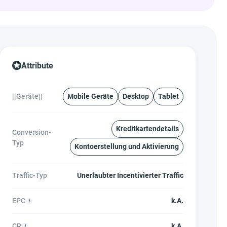
Attribute
||Geräte||
Mobile Geräte
Desktop
Tablet
Kreditkartendetails
Conversion-
Typ
Kontoerstellung und Aktivierung
Traffic-Typ
Unerlaubter Incentivierter Traffic
EPC
k.A.
CR
k.A.