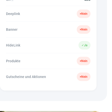
Deeplink
×
Nein
Banner
×
Nein
HideLink
✓
Ja
Produkte
×
Nein
Gutscheine und Aktionen
×
Nein