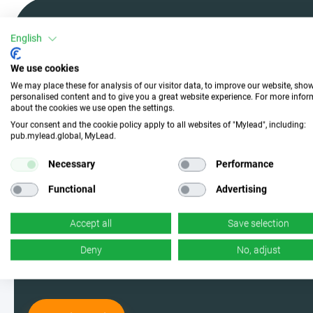
English
We use cookies
Mach mit und wähle die
We may place these for analysis of our visitor data, to improve our website, sho
perfekte Kampagne
personalised content and to give you a great website experience. For more info
about the cookies we use open the settings.
Your consent and the cookie policy apply to all websites of "Mylead", including:
pub.mylead.global, MyLead.
Werde einer der MyLead-Nutzer und
Necessary
Performance
wähle aus den effektivsten
Functional
Advertising
Kampagnen. Ja, du hast richtig
gelesen – wir haben jede Menge
Accept all
Save selection
davon.
Deny
No, adjust