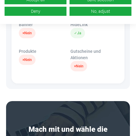
k.A.
×
Nein
Deny
No, adjust
Banner
HideLink
×
Nein
✓
Ja
Produkte
Gutscheine und
Aktionen
×
Nein
×
Nein
Mach mit und wähle die