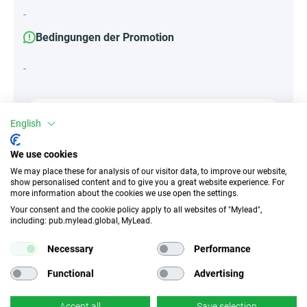
-
Bedingungen der Promotion
-
English
Attribute
||Geräte||
We use cookies
Unbestimmt
Mobile Geräte
Desktop
We may place these for analysis of our visitor data, to improve our website,
show personalised content and to give you a great website experience. For
more information about the cookies we use open the settings.
Tablet
Your consent and the cookie policy apply to all websites of "Mylead",
including: pub.mylead.global, MyLead.
Traffic-Typ
EPC
Necessary
Performance
Unerlaubter
k.A.
Incentivierter Traffic
Functional
Advertising
CR
Deeplink
Accept all
Save selection