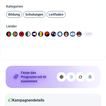
Kategorien
Bildung
Schulungen
Leitfaden
Länder
+237
Fasse das
Programm mit KI
zusammen
Kampagnendetails