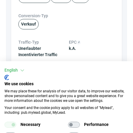
Conversion-Typ
Verkauf
Traffic-Typ
EPC
Unerlaubter
k.A.
Incentivierter Traffic
English
CR
Deeplink
k.A.
✓
Ja
We use cookies
We may place these for analysis of our visitor data, to improve our website,
show personalised content and to give you a great website experience. For
Banner
HideLink
more information about the cookies we use open the settings.
×
Nein
✓
Ja
Your consent and the cookie policy apply to all websites of "Mylead",
including: pub.mylead.global, MyLead.
Produkte
Gutscheine und
Necessary
Performance
Aktionen
×
Nein