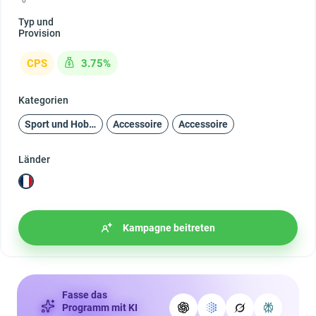
0
Typ und
Provision
CPS
3.75%
Kategorien
Sport und Hobby
Accessoire
Accessoire
Länder
Kampagne beitreten
Fasse das
Programm mit KI