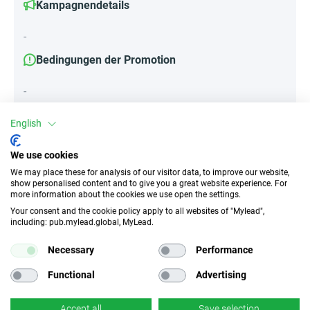
Kampagnendetails
-
Bedingungen der Promotion
-
English
Attribute
We use cookies
We may place these for analysis of our visitor data, to improve our website,
||Geräte||
show personalised content and to give you a great website experience. For
Mobile Geräte
Desktop
Tablet
more information about the cookies we use open the settings.
Your consent and the cookie policy apply to all websites of "Mylead",
including: pub.mylead.global, MyLead.
Traffic-Typ
EPC
Necessary
Performance
Unerlaubter
k.A.
Incentivierter Traffic
Functional
Advertising
CR
Deeplink
Accept all
Save selection