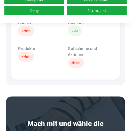
k.A.
×
Nein
Deny
No, adjust
Banner
HideLink
×
Nein
✓
Ja
Produkte
Gutscheine und
Aktionen
×
Nein
×
Nein
Mach mit und wähle die