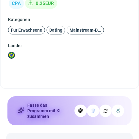
CPA
0.25EUR
Kategorien
Für Erwachsene
Dating
Mainstream-Dating
Länder
Fasse das
Programm mit KI
zusammen