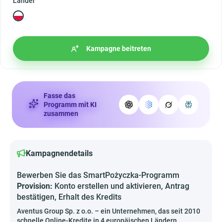
Länder
Kampagne beitreten
Fasse das
Programm mit KI
zusammen
Kampagnendetails
Bewerben Sie das SmartPożyczka-Programm
Provision:
Konto erstellen und aktivieren, Antrag
bestätigen, Erhalt des Kredits
Aventus Group Sp. z o.o. – ein Unternehmen, das seit 2010
schnelle Online-Kredite in 4 europäischen Ländern