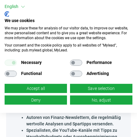
Spielraum: Du kannst Vergleiche verschiedener
English
Kurzzeitangebote erstellen, bequeme Raten oder Kosten-
Simulationen in Blogbeiträgen vorstellen oder einen
interaktiven Rechner auf deiner eigenen Seite anbieten, mit
We use cookies
dem Nutzer einfach die Rentabilität des Kredits prüfen
We may place these for analysis of our visitor data, to improve our website,
können. Beliebt sind auch Webinare und Bildungspodcasts
show personalised content and to give you a great website experience. For
zum Thema Budgetmanagement – integriere
more information about the cookies we use open the settings.
Empfehlungen für SmartPożyczka - PL, um auf natürliche
Your consent and the cookie policy apply to all websites of "Mylead",
Weise zur Nutzung zu animieren. Denke daran – eine
including: pub.mylead.global, MyLead.
persönliche Geschichte oder eine Fallstudie zur Nutzung
des Produkts ist ein echter Magnet für ein engagiertes
Necessary
Performance
Publikum! Sorge für Vielfalt in deinen Aktivitäten, um dir
einen Vorsprung auf dem Partner-Markt zu verschaffen.
Functional
Advertising
Wer kann SmartPożyczka - PL bewerben?
Accept all
Save selection
Das Programm ist ideal für Personen, die eigene
Communities mit Finanzinteresse haben oder eigenen
Deny
No, adjust
Ratgeber-Content für Nutzer erstellen, die schnelle
Kreditlösungen suchen.
Autoren von Finanz-Newslettern, die regelmäßig
wertvolle Analysen und Spartipps versenden.
Spezialisten, die YouTube-Kanäle mit Tipps zu
Haushaltsbudgets oder Ausgabenminimierung