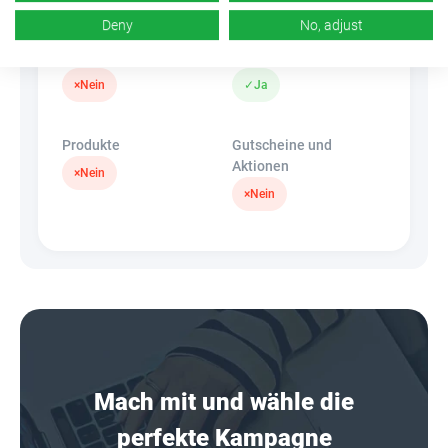
Deny
No, adjust
Banner
HideLink
×
Nein
✓
Ja
Produkte
Gutscheine und
Aktionen
×
Nein
×
Nein
Mach mit und wähle die
perfekte Kampagne