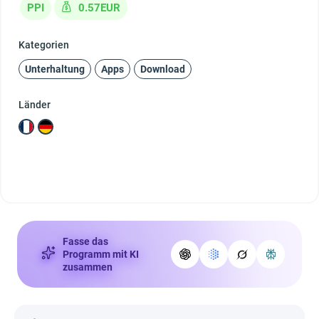
PPI
0.57EUR
Kategorien
Unterhaltung
Apps
Download
Länder
Fasse das
Programm mit KI
zusammen