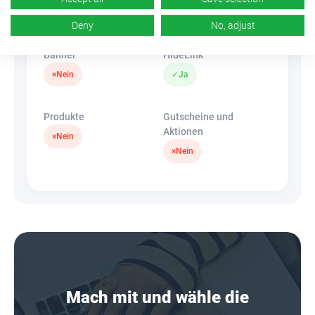
k.A.
×
Nein
Deny
No, adjust
Banner
HideLink
×
Nein
✓
Ja
Produkte
Gutscheine und
Aktionen
×
Nein
×
Nein
Mach mit und wähle die