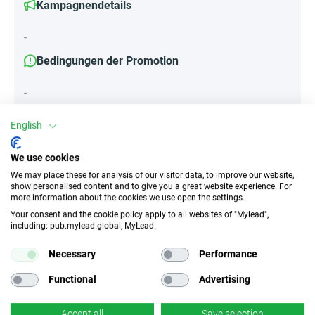
Kampagnendetails
-
Bedingungen der Promotion
-
English
Attribute
We use cookies
We may place these for analysis of our visitor data, to improve our website,
||Geräte||
show personalised content and to give you a great website experience. For
Desktop
more information about the cookies we use open the settings.
Your consent and the cookie policy apply to all websites of "Mylead",
including: pub.mylead.global, MyLead.
Traffic-Typ
EPC
Necessary
Performance
Unerlaubter
k.A.
Incentivierter Traffic
Functional
Advertising
CR
Deeplink
Accept all
Save selection