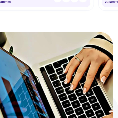
sammen
zusamm