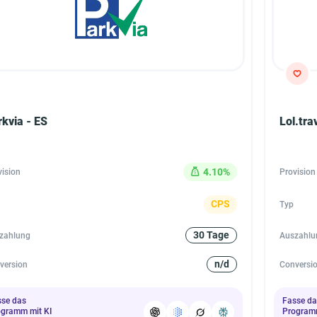
rkvia - ES
Lol.tra
4.10%
vision
Provision
CPS
Typ
30 Tage
zahlung
Auszahlu
n/d
version
Conversi
sse das
Fasse da
ogramm mit KI
Programm