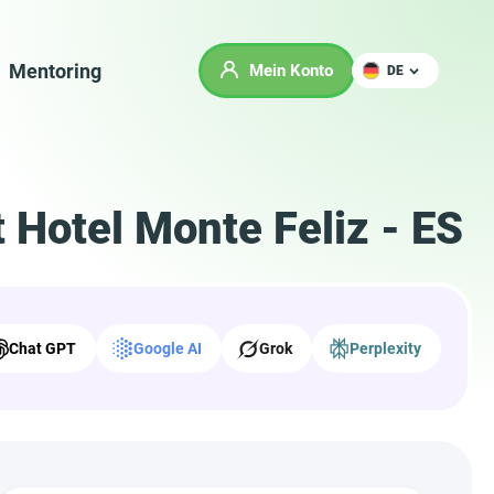
Mentoring
Mein Konto
DE
 Hotel Monte Feliz - ES
Chat GPT
Google AI
Grok
Perplexity