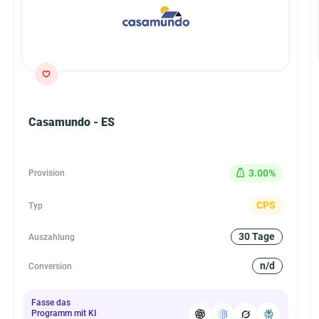
Casamundo - ES
3.00%
Provision
CPS
Typ
30 Tage
Auszahlung
n/d
Conversion
Fasse das
Programm mit KI