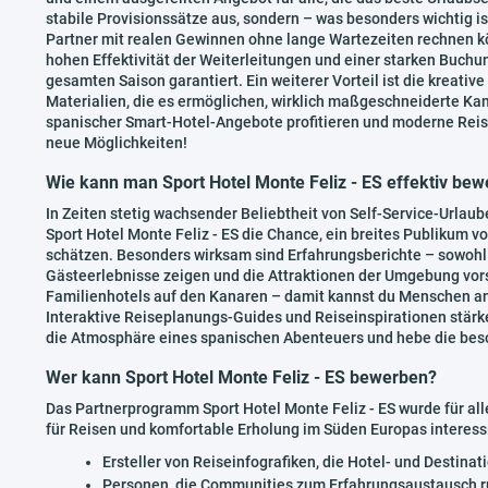
stabile Provisionssätze aus, sondern – was besonders wichtig i
Partner mit realen Gewinnen ohne lange Wartezeiten rechnen kö
hohen Effektivität der Weiterleitungen und einer starken Buch
gesamten Saison garantiert. Ein weiterer Vorteil ist die kreativ
Materialien, die es ermöglichen, wirklich maßgeschneiderte Ka
spanischer Smart-Hotel-Angebote profitieren und moderne Reis
neue Möglichkeiten!
Wie kann man Sport Hotel Monte Feliz - ES effektiv be
In Zeiten stetig wachsender Beliebtheit von Self-Service-Urla
Sport Hotel Monte Feliz - ES die Chance, ein breites Publikum vo
schätzen. Besonders wirksam sind Erfahrungsberichte – sowohl i
Gästeerlebnisse zeigen und die Attraktionen der Umgebung vorst
Familienhotels auf den Kanaren – damit kannst du Menschen an
Interaktive Reiseplanungs-Guides und Reiseinspirationen stärke
die Atmosphäre eines spanischen Abenteuers und hebe die beso
Wer kann Sport Hotel Monte Feliz - ES bewerben?
Das Partnerprogramm Sport Hotel Monte Feliz - ES wurde für alle
für Reisen und komfortable Erholung im Süden Europas interessi
Ersteller von Reiseinfografiken, die Hotel- und Destina
Personen, die Communities zum Erfahrungsaustausch ru