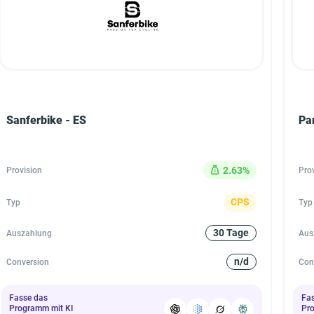
Sanferbike - ES
Pa
2.63%
Provision
Pro
CPS
Typ
Typ
30 Tage
Auszahlung
Aus
n/d
Conversion
Con
Fasse das
Fa
Programm mit KI
Pr