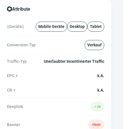
Attribute
||Geräte||
Mobile Geräte
Desktop
Tablet
Conversion-Typ
Verkauf
Traffic-Typ
Unerlaubter Incentivierter Traffic
EPC
k.A.
CR
k.A.
Deeplink
✓
Ja
Banner
×
Nein