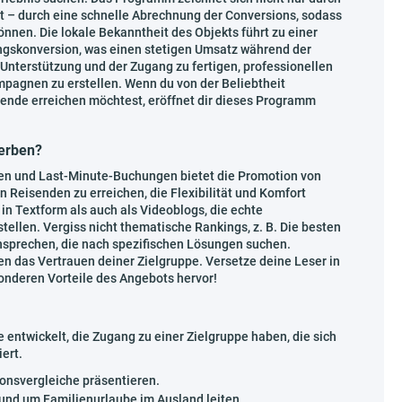
st – durch eine schnelle Abrechnung der Conversions, sodass
nnen. Die lokale Bekanntheit des Objekts führt zu einer
ungskonversion, was einen stetigen Umsatz während der
e Unterstützung und der Zugang zu fertigen, professionellen
mpagnen zu erstellen. Wenn du von der Beliebtheit
ende erreichen möchtest, eröffnet dir dieses Programm
werben?
uben und Last-Minute-Buchungen bietet die Promotion von
n Reisenden zu erreichen, die Flexibilität und Komfort
n Textform als auch als Videoblogs, die echte
ellen. Vergiss nicht thematische Rankings, z. B. Die besten
sprechen, die nach spezifischen Lösungen suchen.
n das Vertrauen deiner Zielgruppe. Versetze deine Leser in
nderen Vorteile des Angebots hervor!
 entwickelt, die Zugang zu einer Zielgruppe haben, die sich
ert.
tionsvergleiche präsentieren.
nd um Familienurlaube im Ausland leiten.