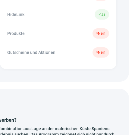
HideLink
✓
Ja
Produkte
×
Nein
Gutscheine und Aktionen
×
Nein
ewerben?
e Kombination aus Lage an der malerischen Küste Spaniens
erlebnis suchen. Das Programm zeichnet sich nicht nur durch