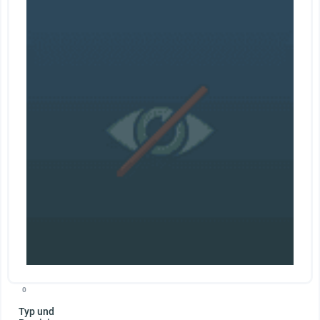
0
Typ und