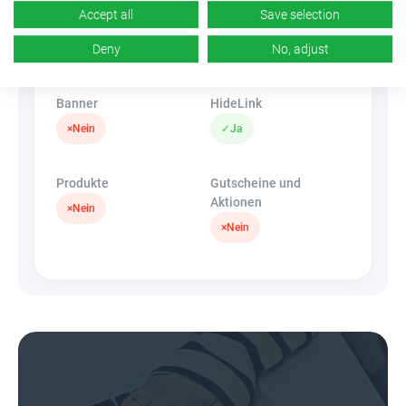
Accept all
Save selection
CR
Deeplink
k.A.
Deny
No, adjust
×
Nein
Banner
HideLink
×
Nein
✓
Ja
Produkte
Gutscheine und
Aktionen
×
Nein
×
Nein