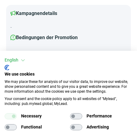
Kampagnendetails
-
Bedingungen der Promotion
-
English
We use cookies
Attribute
We may place these for analysis of our visitor data, to improve our website,
show personalised content and to give you a great website experience. For
||Geräte||
more information about the cookies we use open the settings.
Mobile Geräte
Tablet
Your consent and the cookie policy apply to all websites of "Mylead",
including: pub.mylead.global, MyLead.
Traffic-Typ
EPC
Necessary
Performance
Unerlaubter
k.A.
Functional
Advertising
Incentivierter Traffic