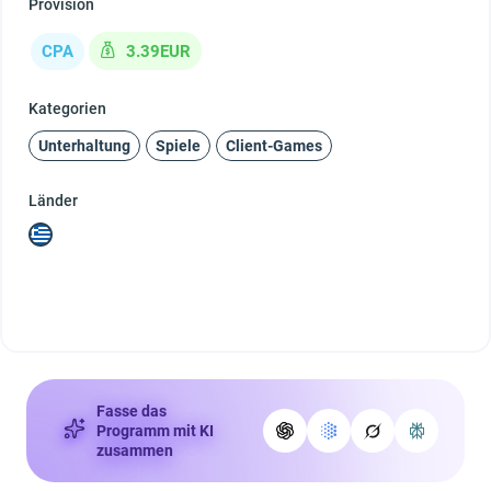
Provision
CPA
3.39EUR
Kategorien
Unterhaltung
Spiele
Client-Games
Länder
Fasse das
Programm mit KI
zusammen