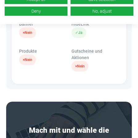
k.A.
×
Nein
Deny
No, adjust
Banner
HideLink
×
Nein
✓
Ja
Produkte
Gutscheine und
Aktionen
×
Nein
×
Nein
Mach mit und wähle die