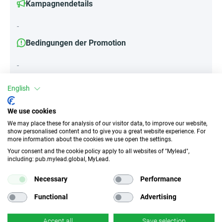
Kampagnendetails
-
Bedingungen der Promotion
-
English
Attribute
We use cookies
We may place these for analysis of our visitor data, to improve our website,
||Geräte||
show personalised content and to give you a great website experience. For
Mobile Geräte
Desktop
Tablet
more information about the cookies we use open the settings.
Your consent and the cookie policy apply to all websites of "Mylead",
including: pub.mylead.global, MyLead.
Traffic-Typ
EPC
Necessary
Performance
Unerlaubter
k.A.
Incentivierter Traffic
Functional
Advertising
CR
Deeplink
Accept all
Save selection