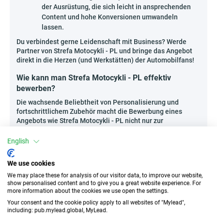
der Ausrüstung, die sich leicht in ansprechenden
Content und hohe Konversionen umwandeln
lassen.
Du verbindest gerne Leidenschaft mit Business? Werde
Partner von Strefa Motocykli - PL und bringe das Angebot
direkt in die Herzen (und Werkstätten) der Automobilfans!
Wie kann man Strefa Motocykli - PL effektiv
bewerben?
Die wachsende Beliebtheit von Personalisierung und
fortschrittlichem Zubehör macht die Bewerbung eines
Angebots wie Strefa Motocykli - PL nicht nur zur
Möglichkeit, eine Nische zu treffen, sondern auch zur
Chance, ein langfristiges Engagement unter Automobilfans
English
aufzubauen.
Erstelle ansprechende Video-Reviews oder Live-
We use cookies
Vergleiche – teste mehrere Produkte, zeige deren
We may place these for analysis of our visitor data, to improve our website,
Funktionen während der Fahrt, vergleiche Sets für
show personalised content and to give you a great website experience. For
more information about the cookies we use open the settings.
verschiedene Motorrad- oder Autofahrertypen.
Your consent and the cookie policy apply to all websites of "Mylead",
Starte thematische Kaufberatungen in Form
including: pub.mylead.global, MyLead.
digitaler Kataloge, die die Must-haves der Saison