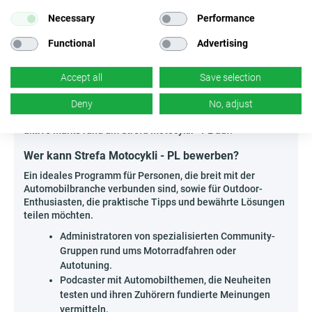
oder von erfahrenen Nutzern empfohlene
Necessary
Performance
Accessoires präsentieren.
Organisiere Webinare oder Live-Chats mit
Functional
Advertising
Experten, bei denen die Teilnehmer Fragen zur
Auswahl der Ausrüstung stellen und direkt deine
Accept all
Save selection
Affiliate-Links nutzen können.
Deny
No, adjust
Beziehe die Motorrad- und Autofahrer-Community ein,
inspiriere mit Produktauswahl und baue deine eigene,
aktive Marke rund um Strefa Motocykli - PL auf!
Wer kann Strefa Motocykli - PL bewerben?
Ein ideales Programm für Personen, die breit mit der
Automobilbranche verbunden sind, sowie für Outdoor-
Enthusiasten, die praktische Tipps und bewährte Lösungen
teilen möchten.
Administratoren von spezialisierten Community-
Gruppen rund ums Motorradfahren oder
Autotuning.
Podcaster mit Automobilthemen, die Neuheiten
testen und ihren Zuhörern fundierte Meinungen
vermitteln.