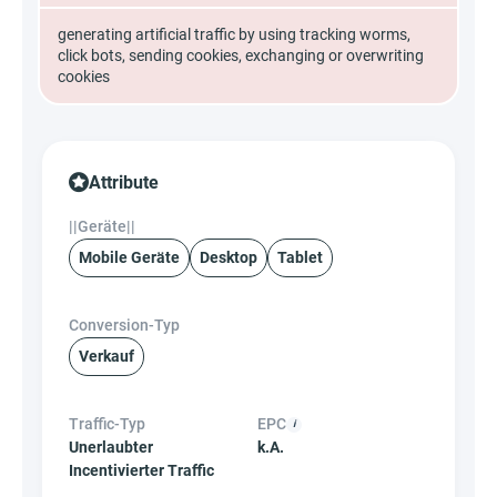
generating artificial traffic by using tracking worms,
click bots, sending cookies, exchanging or overwriting
cookies
Attribute
||Geräte||
Mobile Geräte
Desktop
Tablet
Conversion-Typ
Verkauf
Traffic-Typ
EPC
Unerlaubter
k.A.
Incentivierter Traffic