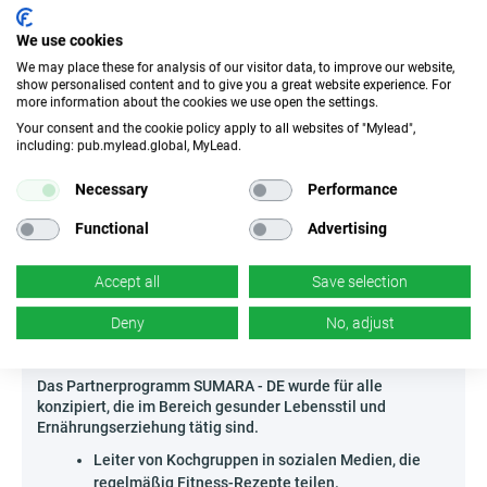
Der Markt für gesunde Lebensmittel in Deutschland
We use cookies
entwickelt sich dynamisch, und die Verbraucher suchen
immer häufiger nach praktischen Tipps und Inspirationen
We may place these for analysis of our visitor data, to improve our website,
show personalised content and to give you a great website experience. For
im Netz. Die Bewerbung von SUMARA - DE ist eine Chance,
more information about the cookies we use open the settings.
auf die echten Bedürfnisse dieser bewussten Zielgruppe
Your consent and the cookie policy apply to all websites of "Mylead",
einzugehen. Besonders gut eignen sich praxisnahe
including: pub.mylead.global, MyLead.
Ratgeber zum Zusammenstellen gesunder Mahlzeiten mit
den verfügbaren Produkten sowie vergleichende Artikel, die
Necessary
Performance
die Qualitäts- und Geschmacks­vorteile der angebotenen
Produkte präsentieren. Die Wirkung auf die Zielgruppe lässt
Functional
Advertising
sich durch interaktive Infografiken verstärken, die die
Vorteile der Wahl bestimmter Zutaten anschaulich machen.
Nutze diese Tools und zeige deinen Empfängern, warum es
Accept all
Save selection
sich lohnt, den täglichen Speiseplan mit SUMARA - DE zu
verändern!
Deny
No, adjust
Wer kann SUMARA - DE bewerben?
Das Partnerprogramm SUMARA - DE wurde für alle
konzipiert, die im Bereich gesunder Lebensstil und
Ernährungserziehung tätig sind.
Leiter von Kochgruppen in sozialen Medien, die
regelmäßig Fitness-Rezepte teilen.