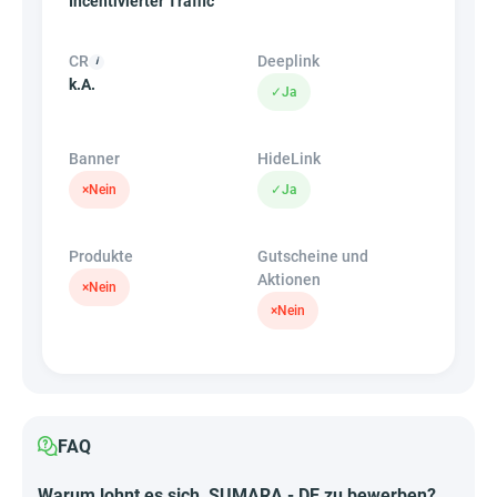
Incentivierter Traffic
CR
Deeplink
k.A.
✓
Ja
Banner
HideLink
×
Nein
✓
Ja
Produkte
Gutscheine und
Aktionen
×
Nein
×
Nein
FAQ
Warum lohnt es sich, SUMARA - DE zu bewerben?