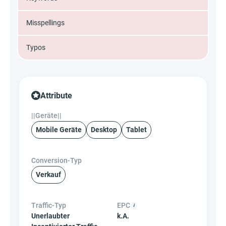
Misspellings
Typos
Attribute
||Geräte||
Mobile Geräte
Desktop
Tablet
Conversion-Typ
Verkauf
Traffic-Typ
EPC
Unerlaubter
k.A.