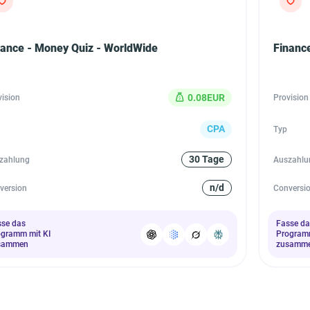
nance - Money Quiz - WorldWide
Financ
0.08EUR
vision
Provision
CPA
Typ
30 Tage
zahlung
Auszahlu
n/d
version
Conversi
sse das
Fasse da
ogramm mit KI
Programm
sammen
zusamm