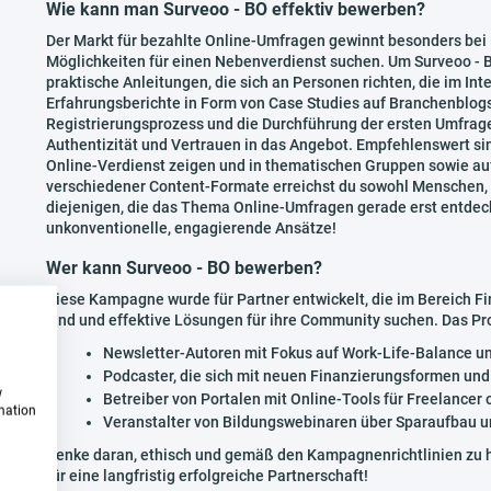
Wie kann man Surveoo - BO effektiv bewerben?
Der Markt für bezahlte Online-Umfragen gewinnt besonders bei
Möglichkeiten für einen Nebenverdienst suchen. Um Surveoo - B
praktische Anleitungen, die sich an Personen richten, die im In
Erfahrungsberichte in Form von Case Studies auf Branchenblogs
Registrierungsprozess und die Durchführung der ersten Umfrage
Authentizität und Vertrauen in das Angebot. Empfehlenswert si
Online-Verdienst zeigen und in thematischen Gruppen sowie auf
verschiedener Content-Formate erreichst du sowohl Menschen, d
diejenigen, die das Thema Online-Umfragen gerade erst entdeck
unkonventionelle, engagierende Ansätze!
Wer kann Surveoo - BO bewerben?
Diese Kampagne wurde für Partner entwickelt, die im Bereich F
sind und effektive Lösungen für ihre Community suchen. Das Pro
Newsletter-Autoren mit Fokus auf Work-Life-Balance un
Podcaster, die sich mit neuen Finanzierungsformen un
w
Betreiber von Portalen mit Online-Tools für Freelancer 
rmation
Veranstalter von Bildungswebinaren über Sparaufbau u
Denke daran, ethisch und gemäß den Kampagnenrichtlinien zu h
für eine langfristig erfolgreiche Partnerschaft!