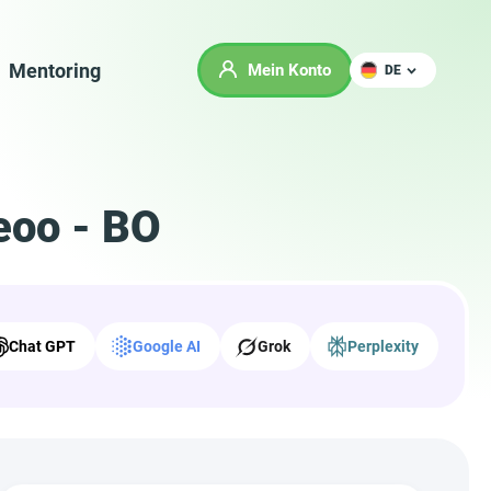
Mentoring
Mein Konto
DE
eoo - BO
Chat GPT
Google AI
Grok
Perplexity