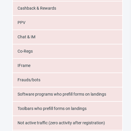
Cashback & Rewards
PPV
Chat & IM
Co-Regs
IFrame
Frauds/bots
Software programs who prefill forms on landings
Toolbars who prefill forms on landings
Not active traffic (zero activity after registration)