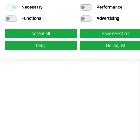
Necessary
Performance
Functional
Advertising
Accept all
Save selection
Deny
No, adjust