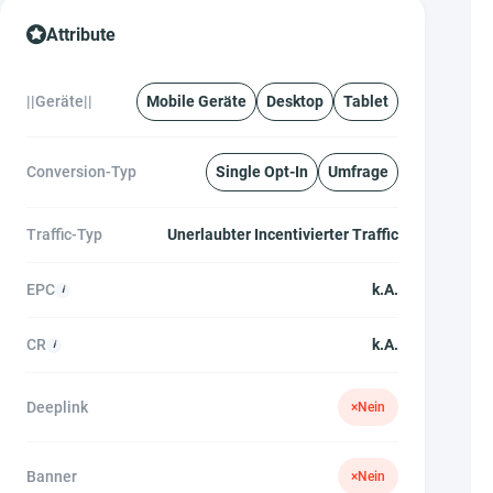
Attribute
||Geräte||
Mobile Geräte
Desktop
Tablet
Conversion-Typ
Single Opt-In
Umfrage
Traffic-Typ
Unerlaubter Incentivierter Traffic
EPC
k.A.
CR
k.A.
Deeplink
×
Nein
Banner
×
Nein