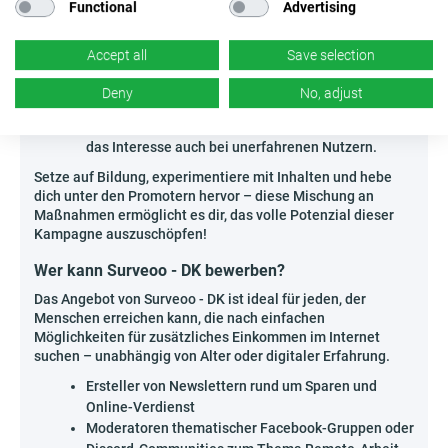
Diskussionen über legale Wege, zusätzliche
Functional
Advertising
Einkommensquellen durch Umfragen aufzubauen,
eignen sich besonders für Menschen, die
Accept all
Save selection
Expertenwissen schätzen.
Infografiken und Mini-Kurse in sozialen Medien
–
Deny
No, adjust
zeige mit einfachen Grafiken, wie leicht man mit
Surveoo - DK Geld verdienen kann, und erhöhe so
das Interesse auch bei unerfahrenen Nutzern.
Setze auf Bildung, experimentiere mit Inhalten und hebe
dich unter den Promotern hervor – diese Mischung an
Maßnahmen ermöglicht es dir, das volle Potenzial dieser
Kampagne auszuschöpfen!
Wer kann Surveoo - DK bewerben?
Das Angebot von Surveoo - DK ist ideal für jeden, der
Menschen erreichen kann, die nach einfachen
Möglichkeiten für zusätzliches Einkommen im Internet
suchen – unabhängig von Alter oder digitaler Erfahrung.
Ersteller von Newslettern rund um Sparen und
Online-Verdienst
Moderatoren thematischer Facebook-Gruppen oder