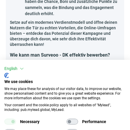
haben die Chance, Boni und zusätzliche Punkte zu
sammeln, was die Bindung und das Engagement
deutlich erhöht.
Setze auf ein modernes Verdienstmodell und öffne deinen
Nutzern die Tür zu echten Vorteilen, die Online-Umfragen
bieten – entdecke das Potenzial dieser Kampagne und
überzeuge dich davon, wie sehr dich ihre Effektivität
überraschen kann!
Wie kann man Surveoo - DK effektiv bewerben?
In Zeiten, in denen immer mehr Menschen in Dänemark
English
nach einfachen und legalen Möglichkeiten für ein
zusätzliches Einkommen von zu Hause aus suchen, stoßen
Umfrageprogramme auf besonderes Interesse. Die
We use cookies
Möglichkeiten, Surveoo - DK zu bewerben, sind äußerst
We may place these for analysis of our visitor data, to improve our website,
vielfältig:
show personalised content and to give you a great website experience. For
more information about the cookies we use open the settings.
Kreative Verdienst-Ratgeber
– veröffentliche
Your consent and the cookie policy apply to all websites of "Mylead",
Artikel oder E-Books über effektives Ausfüllen von
including: pub.mylead.global, MyLead.
Umfragen und hebe schnelle Gewinne sowie die
Einfachheit des Prozesses hervor.
Necessary
Performance
Webinare und Podcasts über Online-Verdienst
–