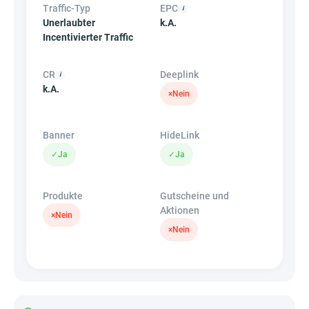
Traffic-Typ
EPC
Unerlaubter
k.A.
Incentivierter Traffic
CR
Deeplink
k.A.
×
Nein
Banner
HideLink
✓
Ja
✓
Ja
Produkte
Gutscheine und
Aktionen
×
Nein
×
Nein