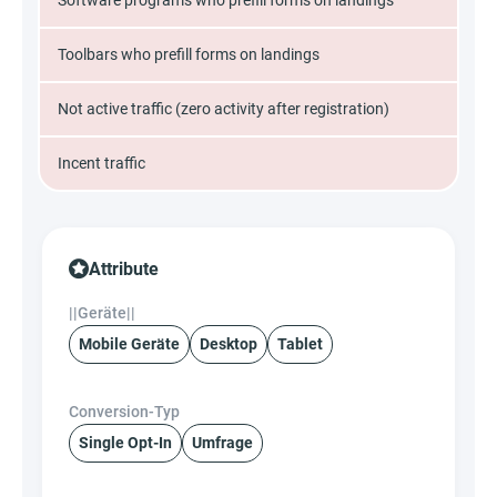
Software programs who prefill forms on landings
Toolbars who prefill forms on landings
Not active traffic (zero activity after registration)
Incent traffic
Attribute
||Geräte||
Mobile Geräte
Desktop
Tablet
Conversion-Typ
Single Opt-In
Umfrage