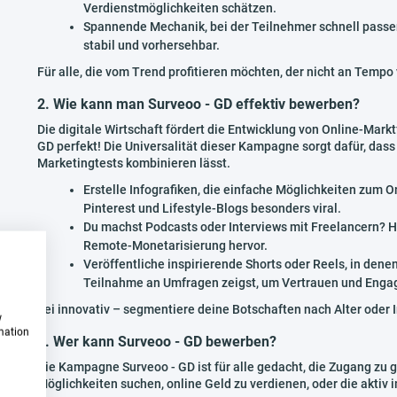
Verdienstmöglichkeiten schätzen.
Spannende Mechanik, bei der Teilnehmer schnell pass
stabil und vorhersehbar.
Für alle, die vom Trend profitieren möchten, der nicht an Tempo 
2. Wie kann man Surveoo - GD effektiv bewerben?
Die digitale Wirtschaft fördert die Entwicklung von Online-Mar
GD perfekt! Die Universalität dieser Kampagne sorgt dafür, das
Marketingtests kombinieren lässt.
Erstelle Infografiken, die einfache Möglichkeiten zum O
Pinterest und Lifestyle-Blogs besonders viral.
Du machst Podcasts oder Interviews mit Freelancern?
Remote-Monetarisierung hervor.
Veröffentliche inspirierende Shorts oder Reels, in dene
Teilnahme an Umfragen zeigst, um Vertrauen und Enga
Sei innovativ – segmentiere deine Botschaften nach Alter oder
w
rmation
3. Wer kann Surveoo - GD bewerben?
Die Kampagne Surveoo - GD ist für alle gedacht, die Zugang zu
Möglichkeiten suchen, online Geld zu verdienen, oder die aktiv 