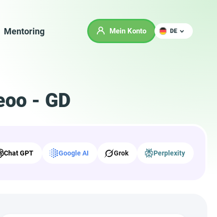
Mentoring
Mein Konto
DE
eoo - GD
Chat GPT
Google AI
Grok
Perplexity