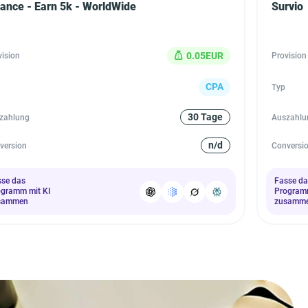
nance - Earn 5k - WorldWide
Survio
0.05EUR
vision
Provision
CPA
Typ
30 Tage
zahlung
Auszahlu
n/d
version
Conversi
sse das
Fasse da
ogramm mit KI
Programm
sammen
zusamm