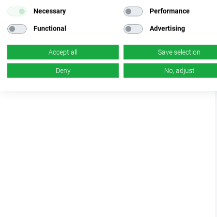
Necessary
Performance
Functional
Advertising
Accept all
Save selection
Deny
No, adjust