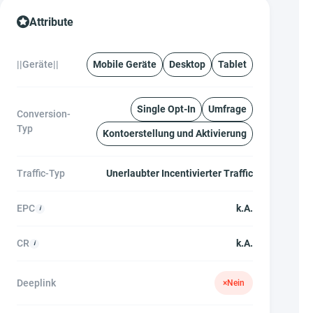
Attribute
||Geräte||
Mobile Geräte
Desktop
Tablet
Single Opt-In
Umfrage
Conversion-
Typ
Kontoerstellung und Aktivierung
Traffic-Typ
Unerlaubter Incentivierter Traffic
EPC
k.A.
CR
k.A.
Deeplink
×
Nein