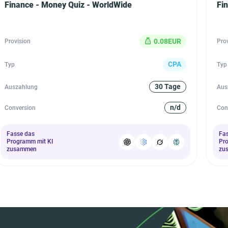
Finance - Money Quiz - WorldWide
Fi
0.08EUR
Provision
Pro
CPA
Typ
Typ
30 Tage
Auszahlung
Aus
n/d
Conversion
Con
Fasse das
Fa
Programm mit KI
Pr
zusammen
zu