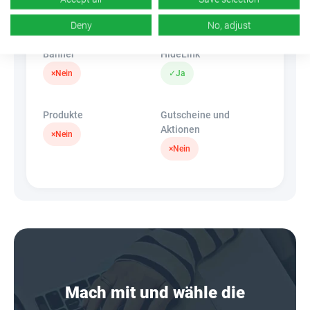
k.A.
×
Nein
Deny
No, adjust
Banner
HideLink
×
Nein
✓
Ja
Produkte
Gutscheine und
Aktionen
×
Nein
×
Nein
Mach mit und wähle die