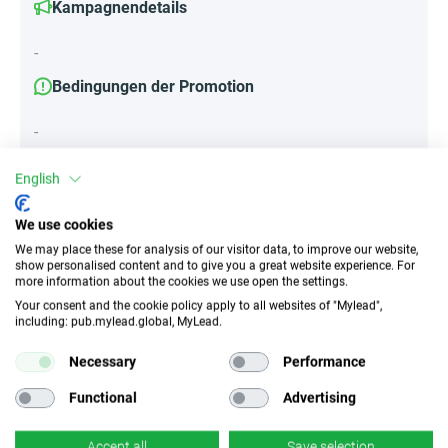
Kampagnendetails
-
Bedingungen der Promotion
-
English
Attribute
We use cookies
We may place these for analysis of our visitor data, to improve our website,
||Geräte||
show personalised content and to give you a great website experience. For
Mobile Geräte
Desktop
Tablet
more information about the cookies we use open the settings.
Your consent and the cookie policy apply to all websites of "Mylead",
including: pub.mylead.global, MyLead.
Traffic-Typ
EPC
Necessary
Performance
Unerlaubter
k.A.
Incentivierter Traffic
Functional
Advertising
CR
Deeplink
Accept all
Save selection