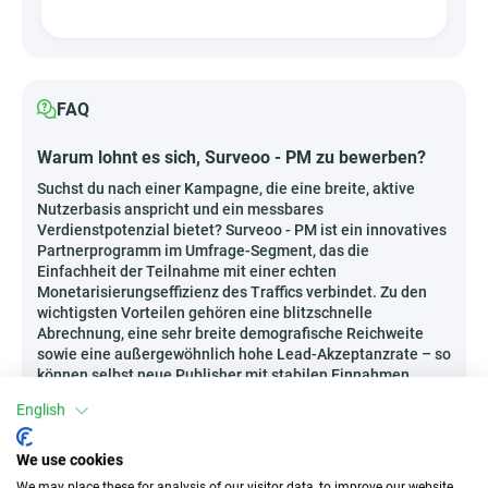
FAQ
Warum lohnt es sich, Surveoo - PM zu bewerben?
Suchst du nach einer Kampagne, die eine breite, aktive
Nutzerbasis anspricht und ein messbares
Verdienstpotenzial bietet? Surveoo - PM ist ein innovatives
Partnerprogramm im Umfrage-Segment, das die
Einfachheit der Teilnahme mit einer echten
Monetarisierungseffizienz des Traffics verbindet. Zu den
wichtigsten Vorteilen gehören eine blitzschnelle
Abrechnung, eine sehr breite demografische Reichweite
sowie eine außergewöhnlich hohe Lead-Akzeptanzrate – so
können selbst neue Publisher mit stabilen Einnahmen
rechnen. Darüber hinaus basiert die Mechanik des
English
Programms auf ständig aktualisierten Aufgaben, die an die
realen Bedürfnisse der Nutzer angepasst sind, wodurch die
Teilnahme wirklich fesselnd wird und die Konversionsraten
We use cookies
deutlich über dem Branchendurchschnitt liegen. Zusätzlich
We may place these for analysis of our visitor data, to improve our website,