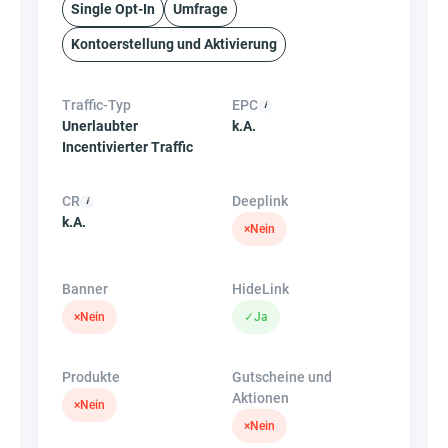
Single Opt-In
Umfrage
Kontoerstellung und Aktivierung
Traffic-Typ
EPC
Unerlaubter
k.A.
Incentivierter Traffic
CR
Deeplink
k.A.
×
Nein
Banner
HideLink
×
Nein
✓
Ja
Produkte
Gutscheine und
Aktionen
×
Nein
×
Nein