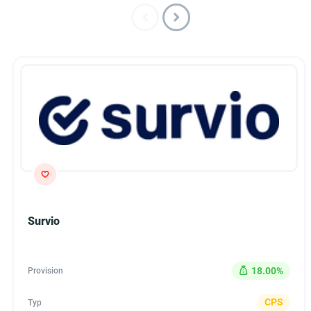
Survio
18.00%
Provision
CPS
Typ