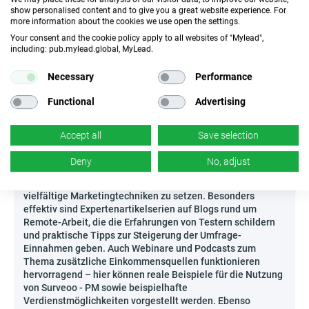
können Partner auf dedizierte Schulungsmaterialien und
show personalised content and to give you a great website experience. For
schnellen Support bei ungewöhnlichen Fragen oder
more information about the cookies we use open the settings.
Herausforderungen zählen. Das ist deine Chance, in den
Your consent and the cookie policy apply to all websites of "Mylead",
wachsenden Trend der Monetarisierung von Engagement
including: pub.mylead.global, MyLead.
einzusteigen – ermögliche deiner Community, durch das
Teilen ihrer Meinung Geld zu verdienen!
Necessary
Performance
Wie kann man Surveoo - PM effektiv bewerben?
Functional
Advertising
Im Zeitalter der Digitalisierung und des blitzschnellen
Zugriffs auf Umfragetools ist die Bewerbung einer
Accept all
Save selection
Plattform wie Surveoo - PM der ideale Weg, um Menschen
zu erreichen, die nach schnellen, flexiblen
Deny
No, adjust
Verdienstmöglichkeiten suchen. Um das volle Potenzial
dieser Kampagne auszuschöpfen, lohnt es sich, auf
vielfältige Marketingtechniken zu setzen. Besonders
effektiv sind Expertenartikelserien auf Blogs rund um
Remote-Arbeit, die die Erfahrungen von Testern schildern
und praktische Tipps zur Steigerung der Umfrage-
Einnahmen geben. Auch Webinare und Podcasts zum
Thema zusätzliche Einkommensquellen funktionieren
hervorragend – hier können reale Beispiele für die Nutzung
von Surveoo - PM sowie beispielhafte
Verdienstmöglichkeiten vorgestellt werden. Ebenso