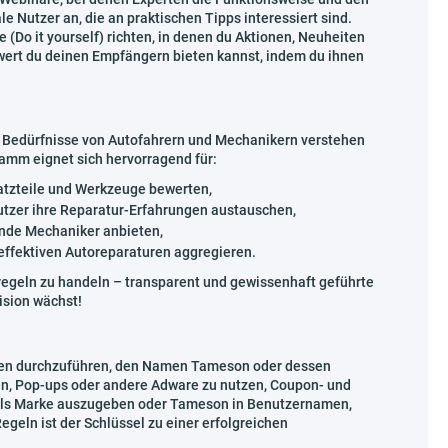
le Nutzer an, die an praktischen Tipps interessiert sind.
e (Do it yourself) richten, in denen du Aktionen, Neuheiten
rwert du deinen Empfängern bieten kannst, indem du ihnen
e Bedürfnisse von Autofahrern und Mechanikern verstehen
amm eignet sich hervorragend für:
satzteile und Werkzeuge bewerten,
utzer ihre Reparatur-Erfahrungen austauschen,
ende Mechaniker anbieten,
effektiven Autoreparaturen aggregieren.
egeln zu handeln – transparent und gewissenhaft geführte
ision wächst!
gnen durchzuführen, den Namen Tameson oder dessen
n, Pop-ups oder andere Adware zu nutzen, Coupon- und
 als Marke auszugeben oder Tameson in Benutzernamen,
geln ist der Schlüssel zu einer erfolgreichen