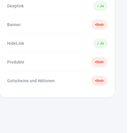
Deeplink
✓
Ja
Banner
×
Nein
HideLink
✓
Ja
Produkte
×
Nein
Gutscheine und Aktionen
×
Nein