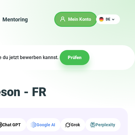
Mentoring
Mein Konto
DE
e du jetzt bewerben kannst.
Prüfen
son - FR
Chat GPT
Google AI
Grok
Perplexity