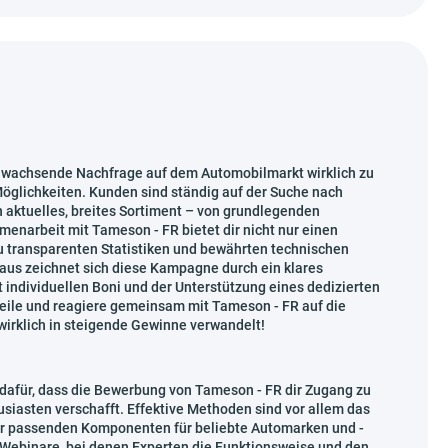
ie wachsende Nachfrage auf dem Automobilmarkt wirklich zu
Möglichkeiten. Kunden sind ständig auf der Suche nach
n aktuelles, breites Sortiment – von grundlegenden
menarbeit mit Tameson - FR bietet dir nicht nur einen
u transparenten Statistiken und bewährten technischen
naus zeichnet sich diese Kampagne durch ein klares
 individuellen Boni und der Unterstützung eines dedizierten
teile und reagiere gemeinsam mit Tameson - FR auf die
 wirklich in steigende Gewinne verwandelt!
 dafür, dass die Bewerbung von Tameson - FR dir Zugang zu
siasten verschafft. Effektive Methoden sind vor allem das
 der passenden Komponenten für beliebte Automarken und -
 Webinare, bei denen Experten die Funktionsweise und den