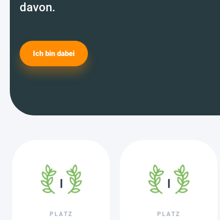
davon.
Ich bin dabei
PLATZ
PLATZ