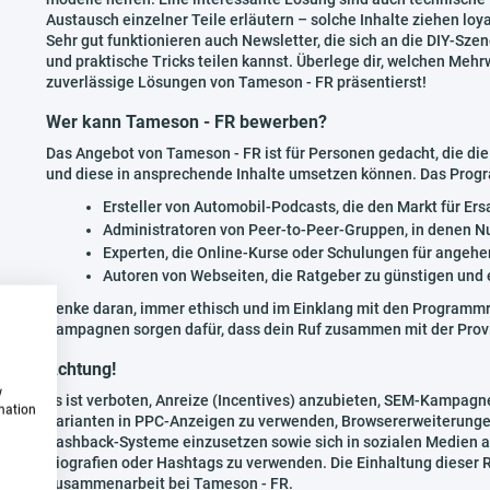
Austausch einzelner Teile erläutern – solche Inhalte ziehen loya
Sehr gut funktionieren auch Newsletter, die sich an die DIY-Szen
und praktische Tricks teilen kannst. Überlege dir, welchen Meh
zuverlässige Lösungen von Tameson - FR präsentierst!
Wer kann Tameson - FR bewerben?
Das Angebot von Tameson - FR ist für Personen gedacht, die di
und diese in ansprechende Inhalte umsetzen können. Das Progr
Ersteller von Automobil-Podcasts, die den Markt für Er
Administratoren von Peer-to-Peer-Gruppen, in denen N
Experten, die Online-Kurse oder Schulungen für angeh
Autoren von Webseiten, die Ratgeber zu günstigen und 
Denke daran, immer ethisch und im Einklang mit den Programmr
Kampagnen sorgen dafür, dass dein Ruf zusammen mit der Prov
Achtung!
w
Es ist verboten, Anreize (Incentives) anzubieten, SEM-Kampa
rmation
Varianten in PPC-Anzeigen zu verwenden, Browsererweiterunge
Cashback-Systeme einzusetzen sowie sich in sozialen Medien
Biografien oder Hashtags zu verwenden. Die Einhaltung dieser Re
Zusammenarbeit bei Tameson - FR.