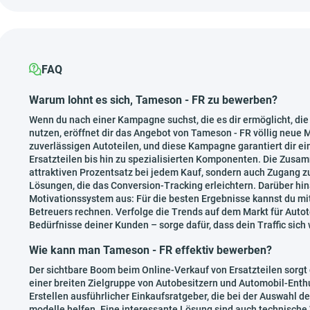
FAQ
Warum lohnt es sich, Tameson - FR zu bewerben?
Wenn du nach einer Kampagne suchst, die es dir ermöglicht, d
nutzen, eröffnet dir das Angebot von Tameson - FR völlig neue 
zuverlässigen Autoteilen, und diese Kampagne garantiert dir ei
Ersatzteilen bis hin zu spezialisierten Komponenten. Die Zusam
attraktiven Prozentsatz bei jedem Kauf, sondern auch Zugang z
Lösungen, die das Conversion-Tracking erleichtern. Darüber hi
Motivationssystem aus: Für die besten Ergebnisse kannst du mit
Betreuers rechnen. Verfolge die Trends auf dem Markt für Auto
Bedürfnisse deiner Kunden – sorge dafür, dass dein Traffic sich
Wie kann man Tameson - FR effektiv bewerben?
Der sichtbare Boom beim Online-Verkauf von Ersatzteilen sorgt
einer breiten Zielgruppe von Autobesitzern und Automobil-Enthu
Erstellen ausführlicher Einkaufsratgeber, die bei der Auswahl
modelle helfen. Eine interessante Lösung sind auch technische