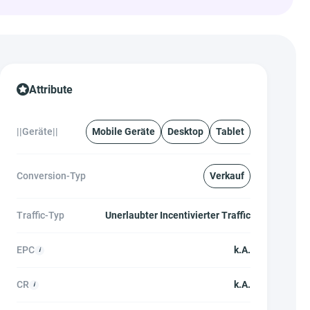
Attribute
||Geräte||
Mobile Geräte
Desktop
Tablet
Conversion-Typ
Verkauf
Traffic-Typ
Unerlaubter Incentivierter Traffic
EPC
k.A.
CR
k.A.