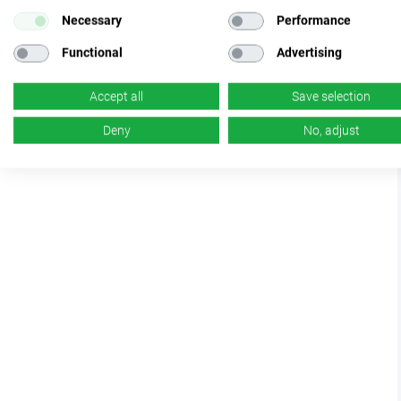
Necessary
Performance
Functional
Advertising
Accept all
Save selection
Deny
No, adjust