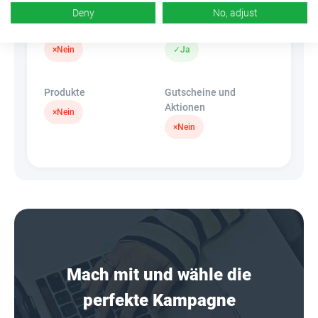
Deny
No, adjust
Banner
HideLink
×
Nein
✓
Ja
Produkte
Gutscheine und
Aktionen
×
Nein
×
Nein
Mach mit und wähle die
perfekte Kampagne