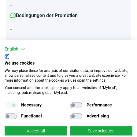
-
Bedingungen der Promotion
-
English
Attribute
We use cookies
||Geräte||
We may place these for analysis of our visitor data, to improve our website,
Mobile Geräte
Desktop
Tablet
show personalised content and to give you a great website experience. For
more information about the cookies we use open the settings.
Your consent and the cookie policy apply to all websites of "Mylead",
including: pub.mylead.global, MyLead.
Traffic-Typ
EPC
Unerlaubter
k.A.
Necessary
Performance
Incentivierter Traffic
Functional
Advertising
CR
Deeplink
k.A.
Accept all
Save selection
×
Nein