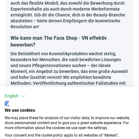
auch das flexible Modell, das sowohl die Bewerbung durch
Experteninhalte als auch durch moderne Werbeformate
ermöglicht. Gib dir die Chance, dich in der Beauty-Branche
abzuheben – biete deinen Empfängern die kosmetische
Revolution an!
Wie kann man The Face Shop - VN effektiv
bewerben?
Die Beliebtheit von Kosmetikprodukten wächst stetig,
besonders bei Menschen, die nach bewährten Lösungen
und neuen Pflegeinnovationen suchen – der ideale
Moment, ein Angebot zu bewerben, das eine große Auswahl
und hohe Qualität vereint! Wir empfehlen bewährte
Methoden: Veröffentlichung authentischer Fallstudien mit
Vorher/Nachher-Ergebnissen, Erstellung spezieller
Ratgeber-Serien für eine bestimmte Zielgruppe sowie
English
Durchführung interaktiver Live-Präsentationen (z.B. Mini-
Webinare mit Bestseller-Präsentationen oder einer
We use cookies
Wochen-Challenge mit einem neuen Produkt). Ermutige
We may place these for analysis of our visitor data, to improve our website,
deine Zielgruppe, gemeinsam mit dir die Geheimnisse der
show personalised content and to give you a great website experience. For
Schönheit zu entdecken, und profitiere vom wachsenden
more information about the cookies we use open the settings.
Trend bewusster Hautpflege!
Your consent and the cookie policy apply to all websites of "Mylead",