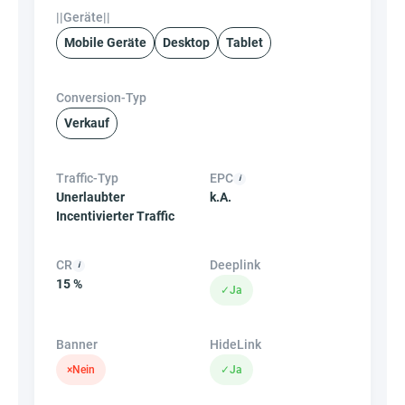
||Geräte||
Mobile Geräte
Desktop
Tablet
Conversion-Typ
Verkauf
Traffic-Typ
EPC
Unerlaubter
k.A.
Incentivierter Traffic
CR
Deeplink
15 %
✓
Ja
Banner
HideLink
×
Nein
✓
Ja