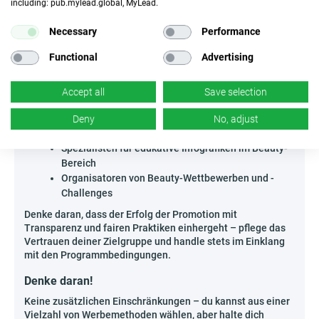
including: pub.mylead.global, MyLead.
Wer kann The Face Shop - VN bewerben?
Das Kosmetikprogramm wird besonders von Personen
Necessary
Performance
geschätzt, die in den Bereichen Beauty, Pflege und Lifestyle
aktiv sind – es ist die perfekte Wahl für verschiedene
Functional
Advertising
Gruppen von Kreativen und Organisatoren.
Ersteller von Branchen-Newslettern mit
Accept all
Save selection
Kosmetikneuheiten und Rezensionen
Administratoren von Community-Gruppen rund um
Deny
No, adjust
bewusste Hautpflege
Spezialisten für edukative Infografiken im Beauty-
Bereich
Organisatoren von Beauty-Wettbewerben und -
Challenges
Denke daran, dass der Erfolg der Promotion mit
Transparenz und fairen Praktiken einhergeht – pflege das
Vertrauen deiner Zielgruppe und handle stets im Einklang
mit den Programmbedingungen.
Denke daran!
Keine zusätzlichen Einschränkungen – du kannst aus einer
Vielzahl von Werbemethoden wählen, aber halte dich