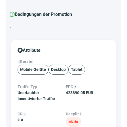
-
Bedingungen der Promotion
-
Attribute
||Geräte||
Mobile Geräte
Desktop
Tablet
Traffic-Typ
EPC
Unerlaubter
423890.05 EUR
Incentivierter Traffic
CR
Deeplink
k.A.
×
Nein