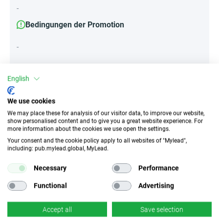
-
Bedingungen der Promotion
-
English
Attribute
We use cookies
||Geräte||
We may place these for analysis of our visitor data, to improve our website,
Mobile Geräte
Desktop
Tablet
show personalised content and to give you a great website experience. For
more information about the cookies we use open the settings.
Your consent and the cookie policy apply to all websites of "Mylead",
including: pub.mylead.global, MyLead.
Traffic-Typ
EPC
Unerlaubter
11002.6 EUR
Necessary
Performance
Incentivierter Traffic
Functional
Advertising
CR
Deeplink
k.A.
Accept all
Save selection
✓
Ja