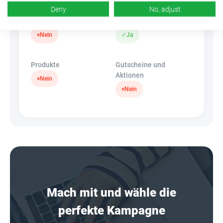
Deny
No, adjust
Banner
HideLink
×
Nein
✓
Ja
Produkte
Gutscheine und
Aktionen
×
Nein
×
Nein
Mach mit und wähle die
perfekte Kampagne