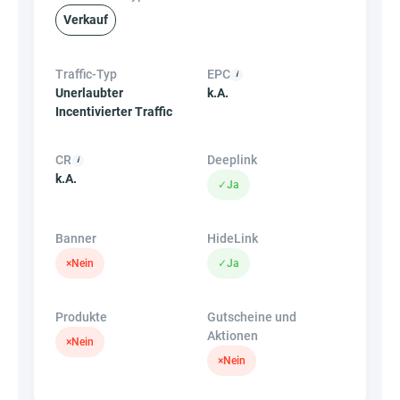
Verkauf
Traffic-Typ
EPC
Unerlaubter
k.A.
Incentivierter Traffic
CR
Deeplink
k.A.
✓
Ja
Banner
HideLink
×
Nein
✓
Ja
Produkte
Gutscheine und
Aktionen
×
Nein
×
Nein