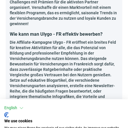
Challenges mit Prämien für die aktivsten Partner
organisiert. Verschaffe dir einen Marktvorteil mit einem
flexiblen Programm, das es ermöglicht, saisonale Trends in
der Versicherungsbranche zu nutzen und loyale Kunden zu
gewinnen!
Wie kann man Ulygo - FR effektiv bewerben?
Die Affiliate-Kampagne Ulygo - FR eröffnet ein breites Feld
für kreative Aktivitäten für alle, die das Potenzial von
Bildung und professioneller Empfehlung in der
Versicherungsbranche nutzen können. Das steigende
Bewusstsein für Versicherungen in Frankreich sorgt dafür,
dass zuverlässige Ratgeberinhalte oder praktische
Vergleiche großes Vertrauen bei den Nutzern genießen.
Setze auf edukative Blogartikel, die verschiedene
Versicherungsarten analysieren, erstelle eine Newsletter-
Reihe, die die häufigsten Fragen beantwortet, oder
integriere thematische Infografiken, die Vorteile und
Einsparungen für verschiedene Kundengruppen
zusammenfassen. Auch interaktive Quizze und Ratgeber-
English
Podcasts funktionieren hervorragend und ziehen Menschen
an, die an einem umfassenden Versicherungsschutz
We use cookies
interessiert sind. Öffne dich für neue Formate und bringe
We may place these for analysis of our visitor data, to improve our website,