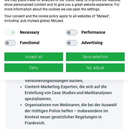
frischen Wind in deine Affiliate-Aktivitäten!
show personalised content and to give you a great website experience. For
more information about the cookies we use open the settings.
Wer kann Ulygo - FR bewerben?
Your consent and the cookie policy apply to all websites of "Mylead",
Das Affiliate-Programm Ulygo - FR richtet sich an alle, die
including: pub.mylead.global, MyLead.
den edukativen und fachlichen Charakter von Aktivitäten
auf dem Versicherungsmarkt schätzen und überzeugend für
Necessary
Performance
die Wahl des optimalen Schutzes argumentieren können.
Besonders geeignet sind hier:
Functional
Advertising
Ersteller von edukativen Podcasts und Branchen-
Q&As mit Fokus auf persönliche Finanzen und
Accept all
Save selection
Zukunftsvorsorge,
Deny
No, adjust
Personen, die Newsletter für Freelancer oder
Selbstständige betreiben, die flexible
Versicherungslösungen suchen,
Content-Marketing-Experten, die sich auf die
Erstellung von Case Studies und Marktanalysen
spezialisieren,
Organisatoren von Webinaren, die bei der Auswahl
der richtigen Police helfen – insbesondere im
Kontext neuer gesetzlicher Regelungen in
Frankreich.