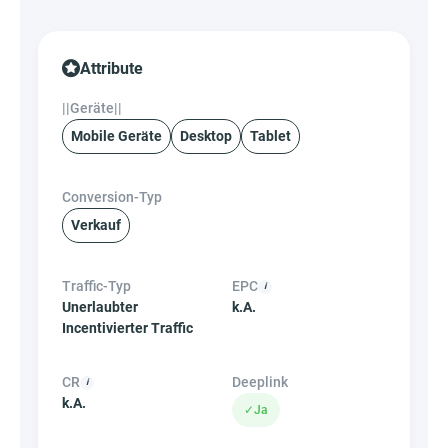
Attribute
||Geräte||
Mobile Geräte
Desktop
Tablet
Conversion-Typ
Verkauf
Traffic-Typ
EPC
Unerlaubter
k.A.
Incentivierter Traffic
CR
Deeplink
k.A.
✓
Ja