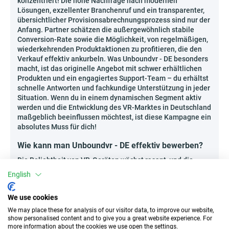
konzentriert! Die hohe Nachfrage nach modernen
Lösungen, exzellenter Branchenruf und ein transparenter,
übersichtlicher Provisionsabrechnungsprozess sind nur der
Anfang. Partner schätzen die außergewöhnlich stabile
Conversion-Rate sowie die Möglichkeit, von regelmäßigen,
wiederkehrenden Produktaktionen zu profitieren, die den
Verkauf effektiv ankurbeln. Was Unboundvr - DE besonders
macht, ist das originelle Angebot mit schwer erhältlichen
Produkten und ein engagiertes Support-Team – du erhältst
schnelle Antworten und fachkundige Unterstützung in jeder
Situation. Wenn du in einem dynamischen Segment aktiv
werden und die Entwicklung des VR-Marktes in Deutschland
maßgeblich beeinflussen möchtest, ist diese Kampagne ein
absolutes Muss für dich!
Wie kann man Unboundvr - DE effektiv bewerben?
Die Beliebtheit von VR-Geräten wächst rasant, und die
Profile von Technikbegeisterten versammeln tausende
English
engagierte Follower. Die besten Werbemittel sind
inspirierende Video-Reviews neuer VR-Produkte auf
We use cookies
YouTube, eigene Vergleichstests von Headsets auf
Technik-Blogs sowie edukative Webinare, die praktische
We may place these for analysis of our visitor data, to improve our website,
Anwendungen ausgewählter Geräte vorstellen. In VR-
show personalised content and to give you a great website experience. For
more information about the cookies we use open the settings.
Communitys bewähren sich zudem analysierende