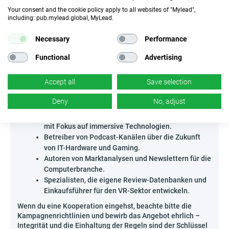
Infografiken und die Zusammenarbeit mit Branchen-
Your consent and the cookie policy apply to all websites of "Mylead",
Podcasts – diese Formate stärken das Expertenimage und
including: pub.mylead.global, MyLead.
die Authentizität der Empfehlungen. Entdecke, wie
Trendsetzung und Aufklärung deine Einnahmen steigern
Necessary
Performance
können!
Functional
Advertising
Wer kann Unboundvr - DE bewerben?
Das Programm richtet sich an alle Technikbegeisterten und
Accept all
Save selection
Experten im Bereich VR-Geräte, die ihre kreativen
Ressourcen nutzen möchten.
Deny
No, adjust
Veranstalter virtueller Meetups und Konferenzen
mit Fokus auf immersive Technologien.
Betreiber von Podcast-Kanälen über die Zukunft
von IT-Hardware und Gaming.
Autoren von Marktanalysen und Newslettern für die
Computerbranche.
Spezialisten, die eigene Review-Datenbanken und
Einkaufsführer für den VR-Sektor entwickeln.
Wenn du eine Kooperation eingehst, beachte bitte die
Kampagnenrichtlinien und bewirb das Angebot ehrlich –
Integrität und die Einhaltung der Regeln sind der Schlüssel