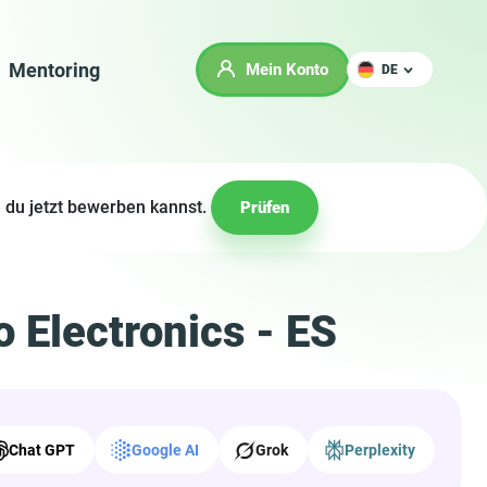
Mentoring
Mein Konto
DE
 du jetzt bewerben kannst.
Prüfen
 Electronics - ES
Chat GPT
Google AI
Grok
Perplexity