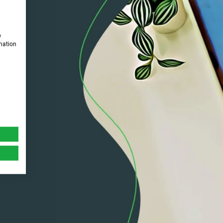
w
rmation