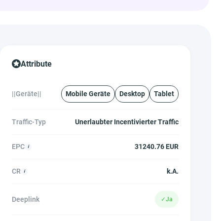
Attribute
||Geräte||
Mobile Geräte
Desktop
Tablet
Traffic-Typ
Unerlaubter Incentivierter Traffic
EPC
31240.76 EUR
CR
k.A.
Deeplink
✓
Ja