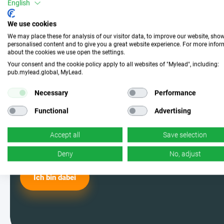
Mach mit und wähle die
English
perfekte Kampagne
We use cookies
We may place these for analysis of our visitor data, to improve our website, sho
personalised content and to give you a great website experience. For more info
about the cookies we use open the settings.
Werde einer der MyLead-Nutzer und
Your consent and the cookie policy apply to all websites of "Mylead", including:
pub.mylead.global, MyLead.
wähle aus den effektivsten
Kampagnen. Ja, du hast richtig
Necessary
Performance
gelesen – wir haben jede Menge
Functional
Advertising
davon.
Accept all
Save selection
Deny
No, adjust
Ich bin dabei