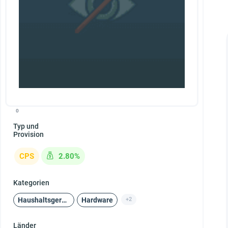
0
Typ und
Provision
CPS
2.80%
Kategorien
Haushaltsgeräte und Unterhaltungselektronik
Hardware
+2
Länder