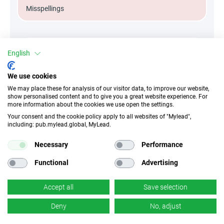
Misspellings
English
Attribute
We use cookies
||Geräte||
We may place these for analysis of our visitor data, to improve our website,
Mobile Geräte
Desktop
Tablet
show personalised content and to give you a great website experience. For
more information about the cookies we use open the settings.
Your consent and the cookie policy apply to all websites of "Mylead",
Conversion-Typ
including: pub.mylead.global, MyLead.
Verkauf
Necessary
Performance
Functional
Advertising
Traffic-Typ
EPC
Unerlaubter
0.11 EUR
Incentivierter Traffic
Accept all
Save selection
Deny
No, adjust
CR
Deeplink
4 %