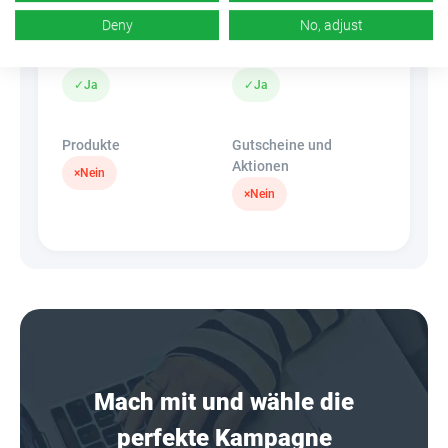
Deny
No, adjust
Banner
HideLink
✓
Ja
✓
Ja
Produkte
Gutscheine und
Aktionen
×
Nein
×
Nein
Mach mit und wähle die
perfekte Kampagne