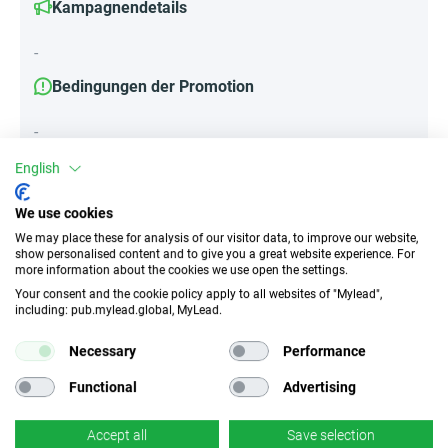
Kampagnendetails
-
Bedingungen der Promotion
-
English
Attribute
We use cookies
We may place these for analysis of our visitor data, to improve our website,
||Geräte||
show personalised content and to give you a great website experience. For
more information about the cookies we use open the settings.
Mobile Geräte
Desktop
Tablet
Your consent and the cookie policy apply to all websites of "Mylead",
including: pub.mylead.global, MyLead.
Traffic-Typ
EPC
Necessary
Performance
Incentivierter Traffic
96.89 EUR
Functional
Advertising
CR
Deeplink
Accept all
Save selection
k.A.
✓
Ja