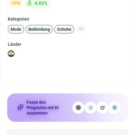
CPS
4.82%
Kategorien
Mode
Bekleidung
Schuhe
+2
Länder
Fasse das
Programm mit KI
zusammen