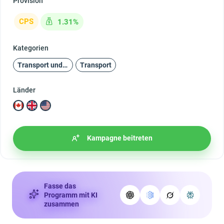
Provision
CPS
1.31%
Kategorien
Transport und Reisen
Transport
Länder
Kampagne beitreten
Fasse das
Programm mit KI
zusammen