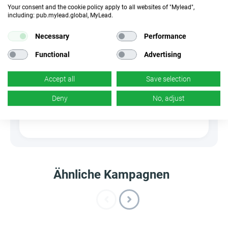
1.18 %
Your consent and the cookie policy apply to all websites of "Mylead",
✓
Ja
including: pub.mylead.global, MyLead.
Necessary
Performance
Banner
HideLink
×
Nein
✓
Ja
Functional
Advertising
Accept all
Save selection
Produkte
Gutscheine und
Aktionen
Deny
No, adjust
×
Nein
×
Nein
Ähnliche Kampagnen