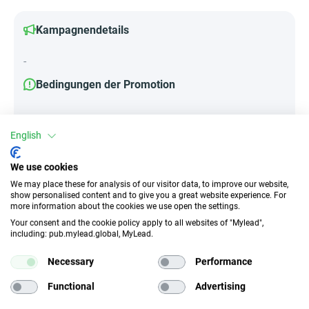
Kampagnendetails
-
Bedingungen der Promotion
-
English
We use cookies
Attribute
We may place these for analysis of our visitor data, to improve our website,
show personalised content and to give you a great website experience. For
||Geräte||
more information about the cookies we use open the settings.
Mobile Geräte
Desktop
Tablet
Your consent and the cookie policy apply to all websites of "Mylead",
including: pub.mylead.global, MyLead.
Traffic-Typ
EPC
Necessary
Performance
Unerlaubter
k.A.
Functional
Advertising
Incentivierter Traffic