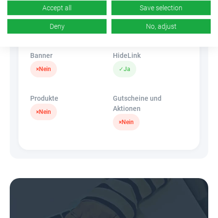
Accept all
Save selection
CR
Deeplink
k.A.
Deny
No, adjust
×
Nein
Banner
HideLink
×
Nein
✓
Ja
Produkte
Gutscheine und
Aktionen
×
Nein
×
Nein