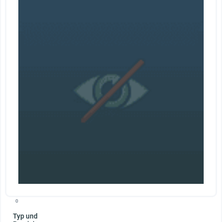
0
Typ und