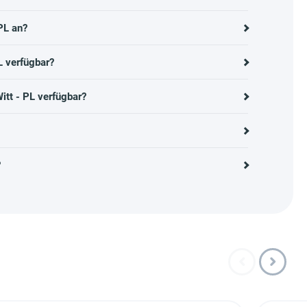
PL an?
L verfügbar?
itt - PL verfügbar?
?