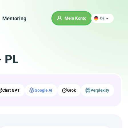
Mentoring
Mein Konto
DE
- PL
Chat GPT
Google AI
Grok
Perplexity