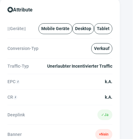
Attribute
||Geräte||
Mobile Geräte
Desktop
Tablet
Conversion-Typ
Verkauf
Traffic-Typ
Unerlaubter Incentivierter Traffic
EPC
k.A.
CR
k.A.
Deeplink
✓
Ja
Banner
×
Nein