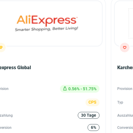
iexpress Global
Karche
0.56% - 51.75%
vision
Provision
CPS
Typ
30 Tage
zahlung
Auszahlu
6%
version
Conversi