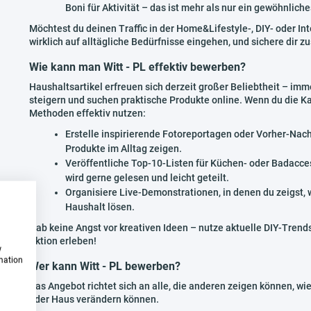
Boni für Aktivität – das ist mehr als nur ein gewöhnlich
Möchtest du deinen Traffic in der Home&Lifestyle-, DIY- oder In
wirklich auf alltägliche Bedürfnisse eingehen, und sichere dir zus
Wie kann man Witt - PL effektiv bewerben?
Haushaltsartikel erfreuen sich derzeit großer Beliebtheit – 
steigern und suchen praktische Produkte online. Wenn du die K
Methoden effektiv nutzen:
Erstelle inspirierende Fotoreportagen oder Vorher-Nach
Produkte im Alltag zeigen.
Veröffentliche Top-10-Listen für Küchen- oder Badacces
wird gerne gelesen und leicht geteilt.
Organisiere Live-Demonstrationen, in denen du zeigst,
Haushalt lösen.
Hab keine Angst vor kreativen Ideen – nutze aktuelle DIY-Trends
Aktion erleben!
w
rmation
Wer kann Witt - PL bewerben?
Das Angebot richtet sich an alle, die anderen zeigen können, wi
oder Haus verändern können.