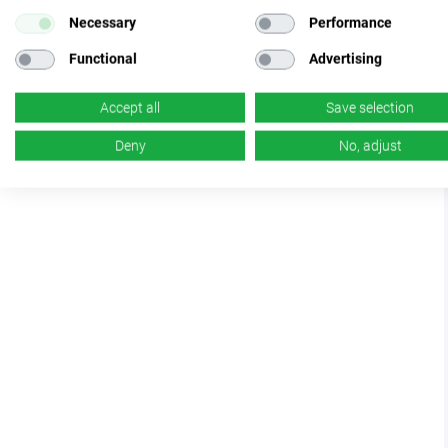
Necessary
Performance
Functional
Advertising
Accept all
Save selection
Deny
No, adjust