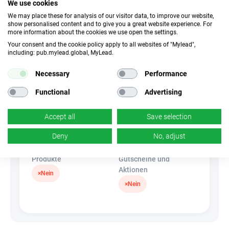
We use cookies
We may place these for analysis of our visitor data, to improve our website,
Traffic-Typ
EPC
show personalised content and to give you a great website experience. For
Unerlaubter
0.3 EUR
more information about the cookies we use open the settings.
Incentivierter Traffic
Your consent and the cookie policy apply to all websites of "Mylead",
including: pub.mylead.global, MyLead.
CR
Deeplink
Necessary
Performance
3 %
×
Nein
Functional
Advertising
Banner
HideLink
Accept all
Save selection
×
Nein
✓
Ja
Deny
No, adjust
Produkte
Gutscheine und
Aktionen
×
Nein
×
Nein