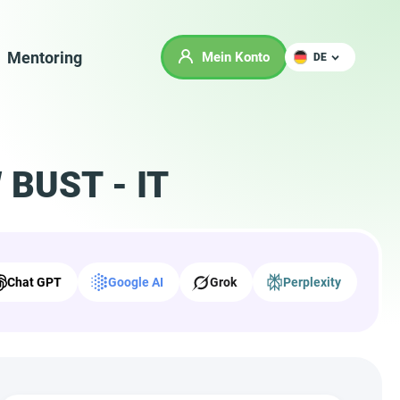
Mentoring
Mein Konto
DE
 BUST - IT
Chat GPT
Google AI
Grok
Perplexity