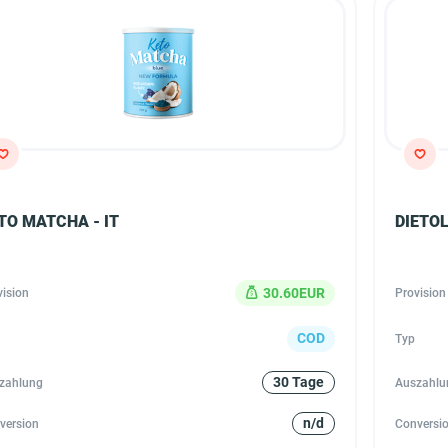
TO MATCHA - IT
DIETOL
30.60EUR
vision
Provision
COD
Typ
30 Tage
zahlung
Auszahlu
n/d
version
Conversi