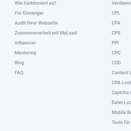
Wie funktioniert es?
Verdiens
Für Einsteiger
CPL
Audit Ihrer Webseite
CPA
Zusammenarbeit mit MyLead
CPS
Influencer
PPI
Mentoring
CPC
Blog
COD
FAQ
Content 
CPA Loc
Captcha 
Datei-Lo
Mobile B
Tools fü