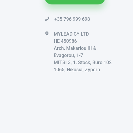
+35 796 999 698
MYLEAD CY LTD
HE 450986
Arch. Makariou III &
Evagorou, 1-7
MITSI 3, 1. Stock, Büro 102
1065, Nikosia, Zypern