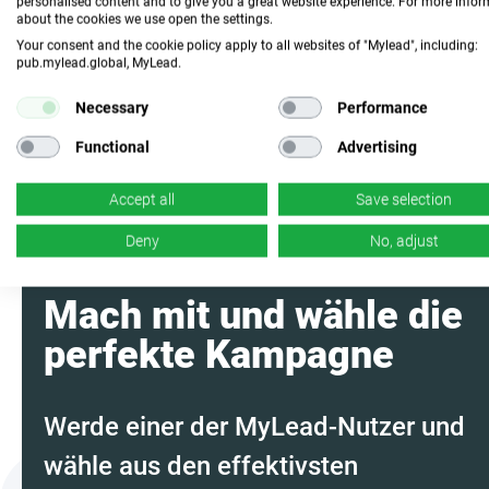
personalised content and to give you a great website experience. For more info
about the cookies we use open the settings.
Fasse das
Your consent and the cookie policy apply to all websites of "Mylead", including:
Programm mit KI
zusammen
pub.mylead.global, MyLead.
Necessary
Performance
Functional
Advertising
Accept all
Save selection
Deny
No, adjust
Mach mit und wähle die
perfekte Kampagne
Werde einer der MyLead-Nutzer und
wähle aus den effektivsten