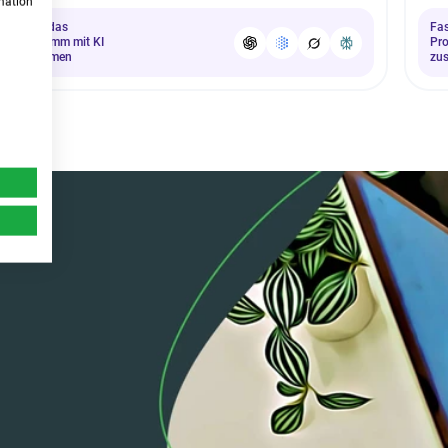
rmation
Fasse das
Fa
Programm mit KI
Pr
zusammen
zu