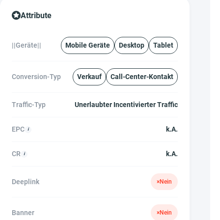
Attribute
||Geräte||
Mobile Geräte
Desktop
Tablet
Conversion-Typ
Verkauf
Call-Center-Kontakt
Traffic-Typ
Unerlaubter Incentivierter Traffic
EPC
k.A.
CR
k.A.
Deeplink
×
Nein
Banner
×
Nein