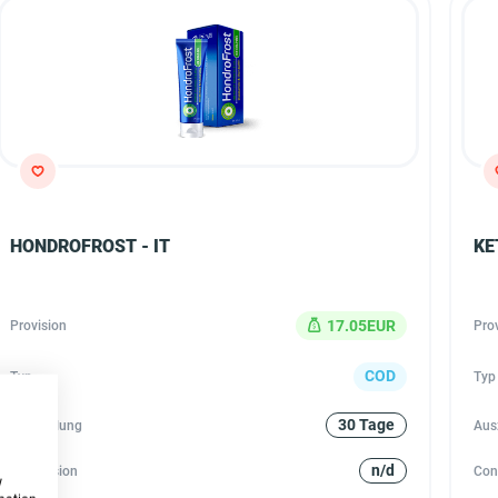
HONDROFROST - IT
KE
17.05EUR
Provision
Pro
COD
Typ
Typ
30 Tage
Auszahlung
Aus
n/d
Conversion
Con
w