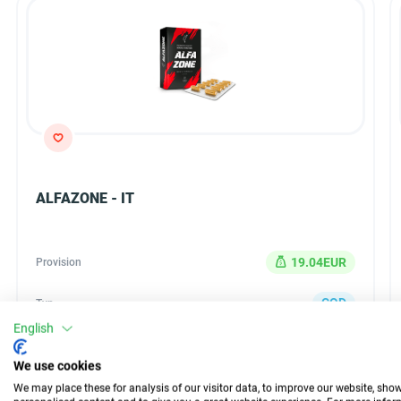
ALFAZONE - IT
19.04EUR
Provision
COD
Typ
English
30 Tage
Auszahlung
We use cookies
n/d
Conversion
We may place these for analysis of our visitor data, to improve our website, sho