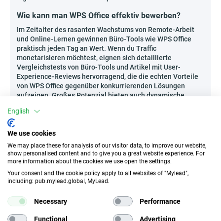
Wie kann man WPS Office effektiv bewerben?
Im Zeitalter des rasanten Wachstums von Remote-Arbeit
und Online-Lernen gewinnen Büro-Tools wie WPS Office
praktisch jeden Tag an Wert. Wenn du Traffic
monetarisieren möchtest, eignen sich detaillierte
Vergleichstests von Büro-Tools und Artikel mit User-
Experience-Reviews hervorragend, die die echten Vorteile
von WPS Office gegenüber konkurrierenden Lösungen
aufzeigen. Großes Potenzial bieten auch dynamische
Video-Guides, die die Arbeit mit verschiedenen Vorlagen
English
und Möglichkeiten des Programms präsentieren, sowie
Infografik-Vergleiche, die die Auswahl der Software für das
Homeoffice erleichtern. Es ist Zeit, wertvollen Content zu
We use cookies
erstellen und vom Trend der Digitalisierung zu profitieren!
We may place these for analysis of our visitor data, to improve our website,
show personalised content and to give you a great website experience. For
Wer kann WPS Office bewerben?
more information about the cookies we use open the settings.
Your consent and the cookie policy apply to all websites of "Mylead",
Das Programm ist eine ausgezeichnete Wahl sowohl für
including: pub.mylead.global, MyLead.
Content Creators als auch für Personen, die sich auf
Bildung und Technologie spezialisieren.
Necessary
Performance
Ersteller von Vergleichen und Autoren von Online-
Tool-Rankings
Functional
Advertising