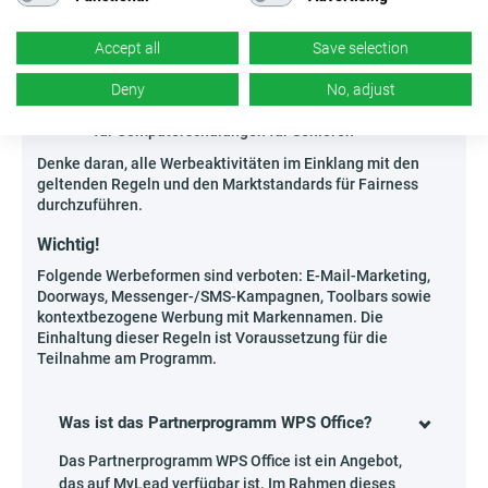
Administratoren von Portalen rund um
Produktivität und Arbeitsautomatisierung
Accept all
Save selection
Experten, die Newsletter für Freelancer und
Startup-Communities betreiben
Deny
No, adjust
Enthusiasten der digitalen Bildung sowie Mentoren
für Computerschulungen für Senioren
Denke daran, alle Werbeaktivitäten im Einklang mit den
geltenden Regeln und den Marktstandards für Fairness
durchzuführen.
Wichtig!
Folgende Werbeformen sind verboten: E-Mail-Marketing,
Doorways, Messenger-/SMS-Kampagnen, Toolbars sowie
kontextbezogene Werbung mit Markennamen. Die
Einhaltung dieser Regeln ist Voraussetzung für die
Teilnahme am Programm.
Was ist das Partnerprogramm WPS Office?
Das Partnerprogramm WPS Office ist ein Angebot,
das auf MyLead verfügbar ist. Im Rahmen dieses