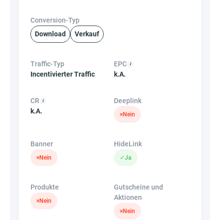
Conversion-Typ
Download
Verkauf
Traffic-Typ
EPC
Incentivierter Traffic
k.A.
CR
Deeplink
k.A.
×
Nein
Banner
HideLink
×
Nein
✓
Ja
Produkte
Gutscheine und
Aktionen
×
Nein
×
Nein