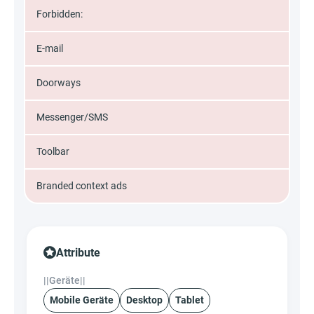
Forbidden:
E-mail
Doorways
Messenger/SMS
Toolbar
Branded context ads
Attribute
||Geräte||
Mobile Geräte
Desktop
Tablet