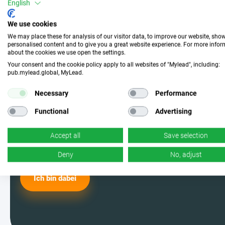
Mach mit und wähle die
English
perfekte Kampagne
We use cookies
We may place these for analysis of our visitor data, to improve our website, sho
personalised content and to give you a great website experience. For more info
about the cookies we use open the settings.
Werde einer der MyLead-Nutzer und
Your consent and the cookie policy apply to all websites of "Mylead", including:
pub.mylead.global, MyLead.
wähle aus den effektivsten
Kampagnen. Ja, du hast richtig
Necessary
Performance
gelesen – wir haben jede Menge
Functional
Advertising
davon.
Accept all
Save selection
Deny
No, adjust
Ich bin dabei