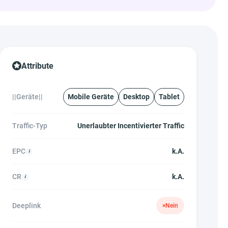
Attribute
||Geräte||
Mobile Geräte
Desktop
Tablet
Traffic-Typ
Unerlaubter Incentivierter Traffic
EPC
k.A.
CR
k.A.
Deeplink
×
Nein