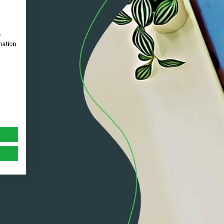
w
rmation