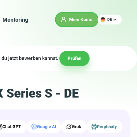
Mentoring
Mein Konto
DE
 du jetzt bewerben kannst.
Prüfen
 Series S - DE
Chat GPT
Google AI
Grok
Perplexity